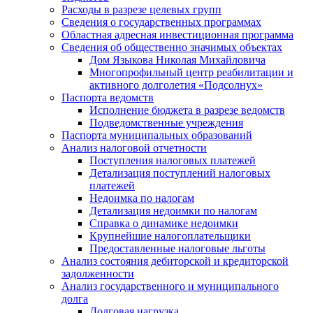
Расходы в разрезе целевых групп
Сведения о государственных программах
Областная адресная инвестиционная программа
Сведения об общественно значимых объектах
Дом Языкова Николая Михайловича
Многопрофильный центр реабилитации и
активного долголетия «Подсолнух»
Паспорта ведомств
Исполнение бюджета в разрезе ведомств
Подведомственные учреждения
Паспорта муниципальных образований
Анализ налоговой отчетности
Поступления налоговых платежей
Детализация поступлений налоговых
платежей
Недоимка по налогам
Детализация недоимки по налогам
Справка о динамике недоимки
Крупнейшие налогоплательщики
Предоставленные налоговые льготы
Анализ состояния дебиторской и кредиторской
задолженности
Анализ государственного и муниципального
долга
Долговая нагрузка