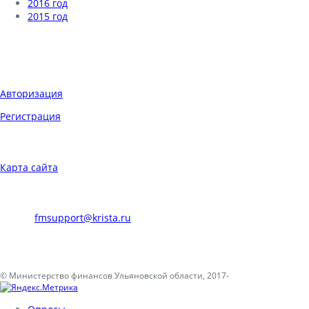
2016 год
2015 год
Мы в социальных сетях
ВХОД НА САЙТ
Авторизация
Регистрация
НАВИГАЦИЯ
Карта сайта
ТЕХНИЧЕСКАЯ ПОДДЕРЖКА
E-mail:
fmsupport@krista.ru
Телефон горячей линии:
8-800-200-20-73
© Министерство финансов Ульяновской области, 2017-