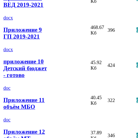
Кб
ВЕД 2019-2021
docx
468.67
Приложение 9
396
Кб
ГП 2019-2021
docx
приложение 10
45.92
424
Детский бюджет
Кб
- готово
doc
40.45
Приложение 11
322
Кб
объём МБО
doc
Приложение 12
37.89
346