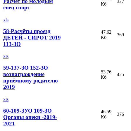
Расчет по молодым
327
Кб
спец спорт
xls
58-Расчёты проезд
47.62
369
ДЕТЕЙ - СИРОТ 2019
Кб
113-ЗО
xls
59-137-ЗО 152-ЗО
53.76
вознаграждение
425
Кб
приёмному родителю
2019
xls
60-109-ЗУО 109-ЗО
46.59
376
Органы опеки -2019-
Кб
2021