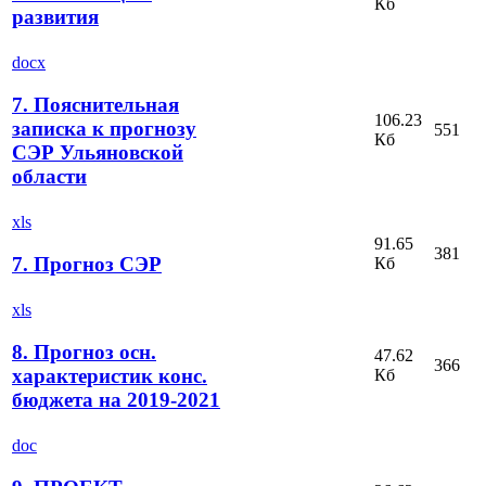
Кб
развития
docx
7. Пояснительная
106.23
записка к прогнозу
551
Кб
СЭР Ульяновской
области
xls
91.65
381
7. Прогноз СЭР
Кб
xls
8. Прогноз осн.
47.62
366
характеристик конс.
Кб
бюджета на 2019-2021
doc