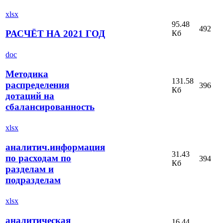
xlsx
95.48
492
РАСЧЁТ НА 2021 ГОД
Кб
doc
Методика
131.58
распределения
396
Кб
дотаций на
сбалансированность
xlsx
аналитич.информация
31.43
по расходам по
394
Кб
разделам и
подразделам
xlsx
аналитическая
16.44