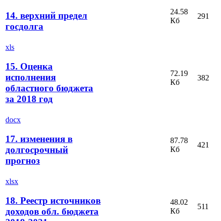
24.58
14. верхний предел
291
Кб
госдолга
xls
15. Оценка
72.19
исполнения
382
Кб
областного бюджета
за 2018 год
docx
17. изменения в
87.78
421
долгосрочный
Кб
прогноз
xlsx
18. Реестр источников
48.02
511
доходов обл. бюджета
Кб