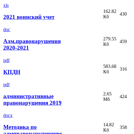
xls
162.82
430
2021 воинский учет
Кб
doc
279.55
Адм.правонарушения
459
Кб
2020-2021
pdf
583.68
316
КПДН
Кб
pdf
2.65
административные
424
Мб
правонарушения 2019
docx
14.82
Методика по
358
Кб
адмправонарушениям