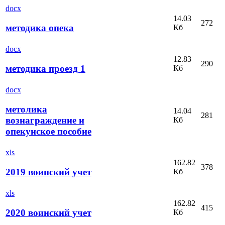
docx
14.03
272
методика опека
Кб
docx
12.83
290
методика проезд 1
Кб
docx
метолика
14.04
281
вознаграждение и
Кб
опекунское пособие
xls
162.82
378
2019 воинский учет
Кб
xls
162.82
415
2020 воинский учет
Кб