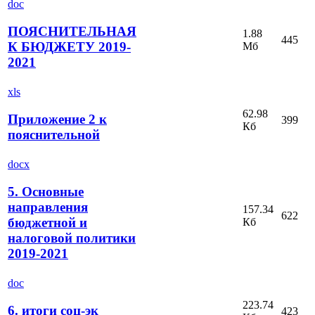
doc
ПОЯСНИТЕЛЬНАЯ
1.88
445
К БЮДЖЕТУ 2019-
Мб
2021
xls
62.98
Приложение 2 к
399
Кб
пояснительной
docx
5. Основные
направления
157.34
622
бюджетной и
Кб
налоговой политики
2019-2021
doc
223.74
6. итоги соц-эк
423