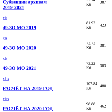
Субвенции архивам
387
Кб
2019-2021
xls
81.92
423
49-ЗО МО 2019
Кб
xls
73.73
381
49-ЗО МО 2020
Кб
xls
73.22
383
49-ЗО МО 2021
Кб
xlsx
107.84
480
РАСЧЁТ НА 2019 ГОД
Кб
xlsx
98.88
462
РАСЧЁТ НА 2020 ГОД
Кб