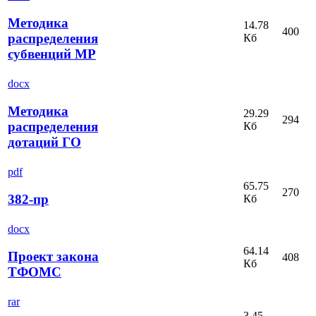
Методика
14.78
400
распределения
Кб
субвенций МР
docx
Методика
29.29
294
распределения
Кб
дотаций ГО
pdf
65.75
270
382-пр
Кб
docx
64.14
Проект закона
408
Кб
ТФОМС
rar
3.45