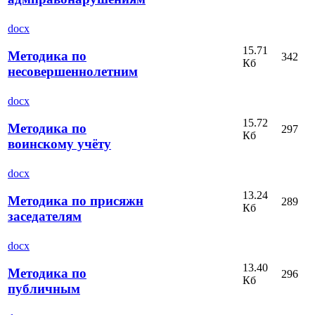
docx
15.71
Методика по
342
Кб
несовершеннолетним
docx
15.72
Методика по
297
Кб
воинскому учёту
docx
13.24
Методика по присяжн
289
Кб
заседателям
docx
13.40
Методика по
296
Кб
публичным