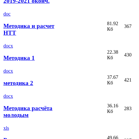
2019-2021 оконч.
doc
81.92
Методика и расчет
367
Кб
НТТ
docx
22.38
430
Методика 1
Кб
docx
37.67
421
методика 2
Кб
docx
36.16
Методика расчёта
283
Кб
молодым
xls
49.66