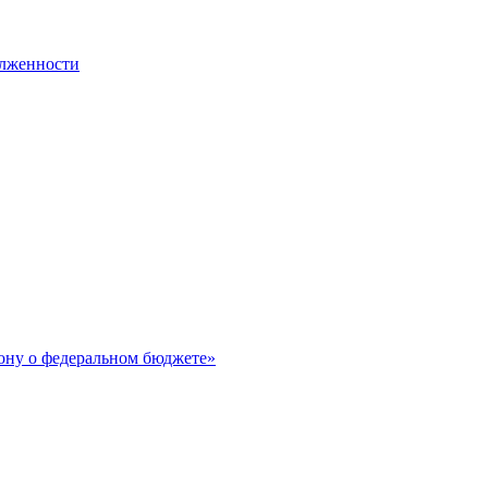
олженности
ону о федеральном бюджете»