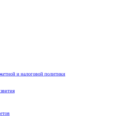
жетной и налоговой политики
азвития
етов