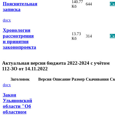
140.77
Пояснительная
644
Ск
Кб
записка
docx
Хронология
13.73
рассмотрения
314
Ск
Кб
и принятия
законопроекта
Актуальная версия бюджета 2022-2024 с учётом
112-ЗО от 14.11.2022
Заголовок
Версия
Описание
Размер
Скачивания
Ск
docx
Закон
Ульяновской
области "Об
областном