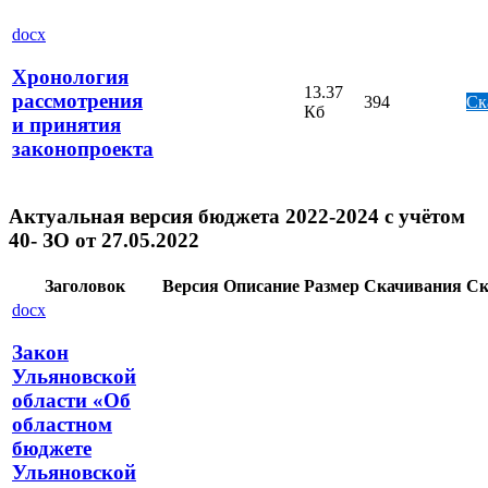
docx
Хронология
13.37
рассмотрения
394
Ск
Кб
и принятия
законопроекта
Актуальная версия бюджета 2022-2024 с учётом
40- ЗО от 27.05.2022
Заголовок
Версия
Описание
Размер
Скачивания
Ск
docx
Закон
Ульяновской
области «Об
областном
бюджете
Ульяновской