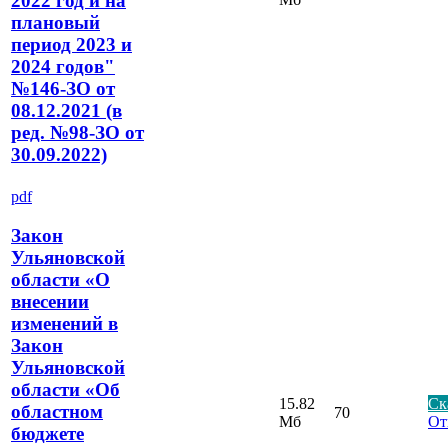
2022 год и на
плановый
период 2023 и
2024 годов"
№146-ЗО от
08.12.2021 (в
ред. №98-ЗО от
30.09.2022)
pdf
Закон
Ульяновской
области «О
внесении
изменений в
Закон
Ульяновской
области «Об
15.82
Ск
областном
70
Мб
От
бюджете