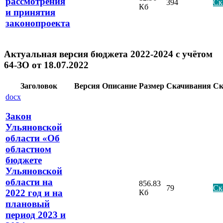
рассмотрения
394
Ск
Кб
и принятия
законопроекта
Актуальная версия бюджета 2022-2024 с учётом
64-ЗО от 18.07.2022
Заголовок
Версия
Описание
Размер
Скачивания
Ск
docx
Закон
Ульяновской
области «Об
областном
бюджете
Ульяновской
области на
856.83
79
Ск
2022 год и на
Кб
плановый
период 2023 и