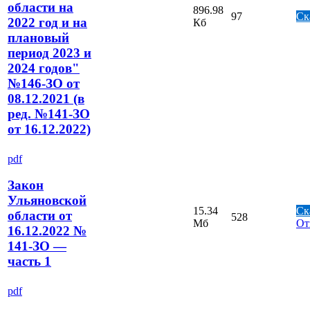
области на
896.98
97
Ск
2022 год и на
Кб
плановый
период 2023 и
2024 годов"
№146-ЗО от
08.12.2021 (в
ред. №141-ЗО
от 16.12.2022)
pdf
Закон
Ульяновской
15.34
Ск
области от
528
Мб
От
16.12.2022 №
141-ЗО —
часть 1
pdf