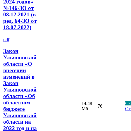
2024 годов»
№146-ЗО от
08.12.2021 (в
ред. 64-ЗО от
18.07.2022)
pdf
Закон
Ульяновской
области «О
внесении
изменений в
Закон
Ульяновской
области «Об
областном
14.48
Ск
76
бюджете
Мб
От
Ульяновской
области на
2022 год и на