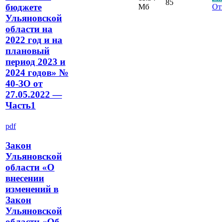
85
бюджете
Мб
От
Ульяновской
области на
2022 год и на
плановый
период 2023 и
2024 годов» №
40-ЗО от
27.05.2022 —
Часть1
pdf
Закон
Ульяновской
области «О
внесении
изменений в
Закон
Ульяновской
области «Об