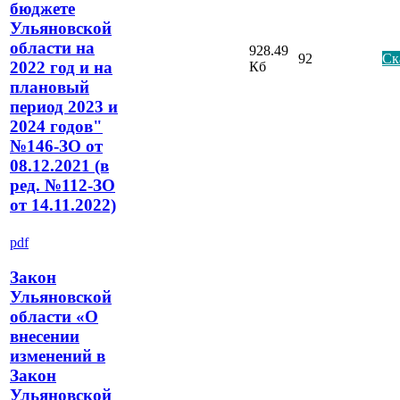
бюджете
Ульяновской
области на
928.49
92
Ск
2022 год и на
Кб
плановый
период 2023 и
2024 годов"
№146-ЗО от
08.12.2021 (в
ред. №112-ЗО
от 14.11.2022)
pdf
Закон
Ульяновской
области «О
внесении
изменений в
Закон
Ульяновской