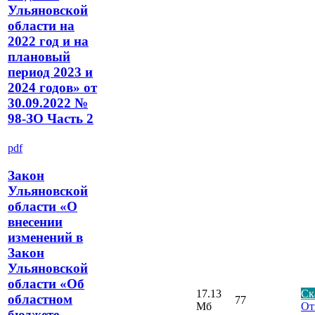
Ульяновской
области на
2022 год и на
плановый
период 2023 и
2024 годов» от
30.09.2022 №
98-ЗО Часть 2
pdf
Закон
Ульяновской
области «О
внесении
изменений в
Закон
Ульяновской
области «Об
17.13
Ск
областном
77
Мб
От
бюджете