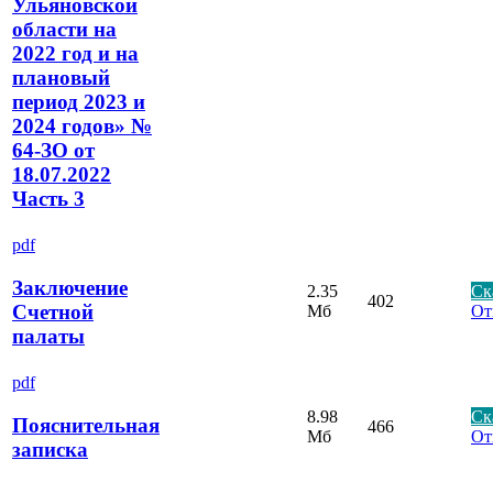
Ульяновской
области на
2022 год и на
плановый
период 2023 и
2024 годов» №
64-ЗО от
18.07.2022
Часть 3
pdf
Заключение
2.35
Ск
402
Счетной
Мб
От
палаты
pdf
8.98
Ск
Пояснительная
466
Мб
От
записка