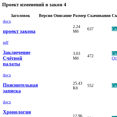
Проект изменений в закон 4
Заголовок
Версия
Описание
Размер
Скачивания
Ск
docx
2.24
637
Ск
проект закона
Мб
pdf
Заключение
3.03
Ск
472
Счётной
Мб
От
палаты
docx
25.43
Пояснительная
552
Ск
Кб
записка
docx
Хронология
12.96