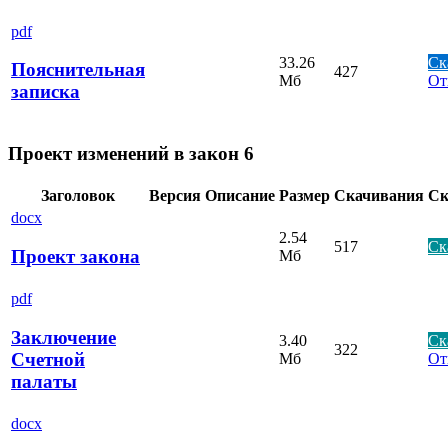
pdf
33.26
Ск
Пояснительная
427
Мб
От
записка
Проект изменений в закон 6
Заголовок
Версия
Описание
Размер
Скачивания
Ск
docx
2.54
517
Ск
Проект закона
Мб
pdf
Заключение
3.40
Ск
322
Счетной
Мб
От
палаты
docx