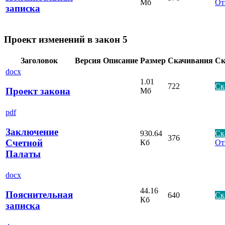
Мб
От
записка
Проект изменений в закон 5
Заголовок
Версия
Описание
Размер
Скачивания
Ск
docx
1.01
722
Ск
Проект закона
Мб
pdf
Заключение
930.64
Ск
376
Счетной
Кб
От
Палаты
docx
44.16
Пояснительная
640
Ск
Кб
записка