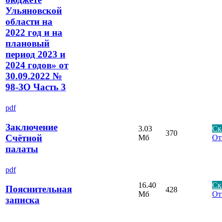
Ульяновской
области на
2022 год и на
плановый
период 2023 и
2024 годов» от
30.09.2022 №
98-ЗО Часть 3
pdf
Заключение
3.03
Ск
370
Счётной
Мб
От
палаты
pdf
16.40
Ск
Пояснительная
428
Мб
От
записка