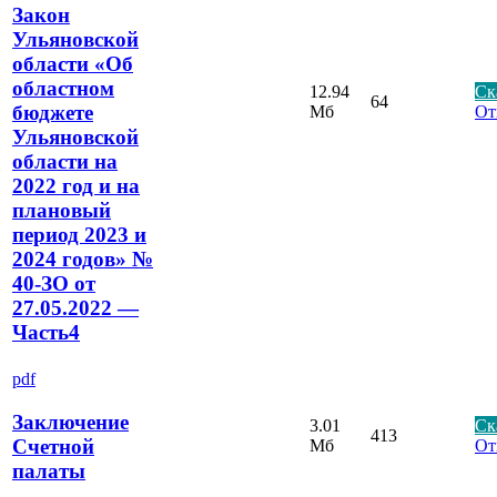
Закон
Ульяновской
области «Об
областном
12.94
Ск
64
бюджете
Мб
От
Ульяновской
области на
2022 год и на
плановый
период 2023 и
2024 годов» №
40-ЗО от
27.05.2022 —
Часть4
pdf
Заключение
3.01
Ск
413
Счетной
Мб
От
палаты