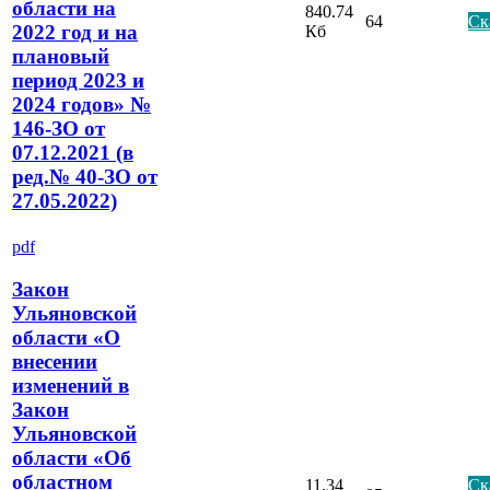
области на
840.74
64
Ск
2022 год и на
Кб
плановый
период 2023 и
2024 годов» №
146-ЗО от
07.12.2021 (в
ред.№ 40-ЗО от
27.05.2022)
pdf
Закон
Ульяновской
области «О
внесении
изменений в
Закон
Ульяновской
области «Об
областном
11.34
Ск