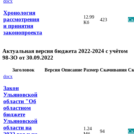
docx
Хронология
12.99
рассмотрения
423
Ск
Кб
и принятия
законопроекта
Актуальная версия бюджета 2022-2024 с учётом
98-ЗО от 30.09.2022
Заголовок
Версия
Описание
Размер
Скачивания
Ск
docx
Закон
Ульяновской
области "Об
областном
бюджете
Ульяновской
области на
1.24
94
Ск
Мб