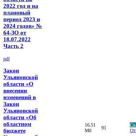
2022 год и на
плановый
период 2023 и
2024 годов» №
64-ЗО от
18.07.2022
Часть 2
pdf
Закон
Ульяновской
области «О
внесении
изменений в
Закон
Ульяновской
области «Об
областном
16.51
Ск
91
бюджете
Мб
От