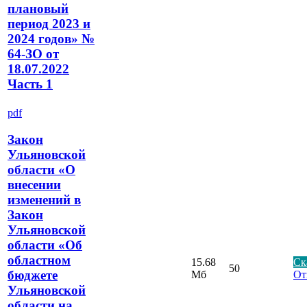
плановый
период 2023 и
2024 годов» №
64-ЗО от
18.07.2022
Часть 1
pdf
Закон
Ульяновской
области «О
внесении
изменений в
Закон
Ульяновской
области «Об
областном
15.68
Ск
50
бюджете
Мб
От
Ульяновской
области на