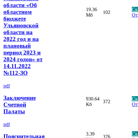
области «Об
19.36
Ск
областном
102
Мб
От
бюджете
Ульяновской
области на
2022 год и на
плановый
период 2023 и
2024 годов» от
14.11.2022
№112-ЗО
pdf
Заключение
930.64
Ск
372
Счетной
Кб
От
Палаты
pdf
3.39
Ск
Пояснительная
376