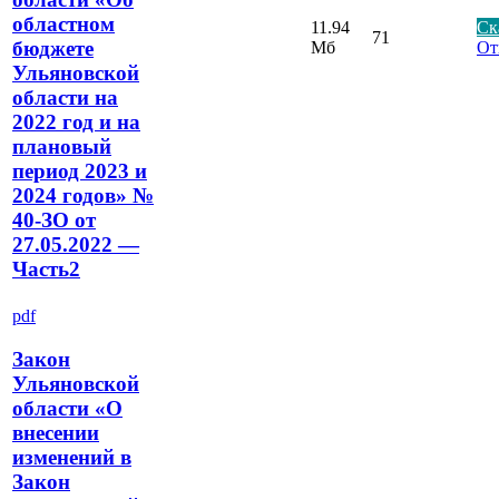
областном
11.94
Ск
71
бюджете
Мб
От
Ульяновской
области на
2022 год и на
плановый
период 2023 и
2024 годов» №
40-ЗО от
27.05.2022 —
Часть2
pdf
Закон
Ульяновской
области «О
внесении
изменений в
Закон