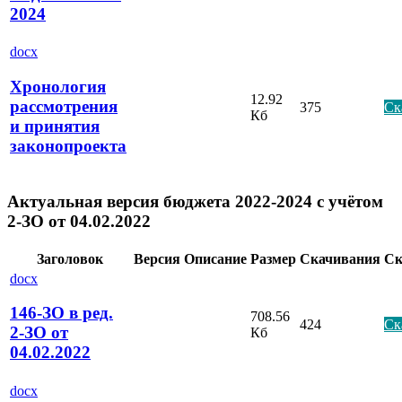
2024
docx
Хронология
12.92
рассмотрения
375
Ск
Кб
и принятия
законопроекта
Актуальная версия бюджета 2022-2024 с учётом
2-ЗО от 04.02.2022
Заголовок
Версия
Описание
Размер
Скачивания
Ск
docx
146-ЗО в ред.
708.56
424
Ск
2-ЗО от
Кб
04.02.2022
docx