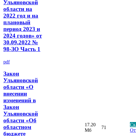
Ульяновской
области на
2022 год и на
плановый
период 2023 и
2024 годов» от
30.09.2022 №
98-ЗО Часть 1
pdf
Закон
Ульяновской
области «О
внесении
изменений в
Закон
Ульяновской
области «Об
17.20
Ск
областном
71
Мб
От
бюджете