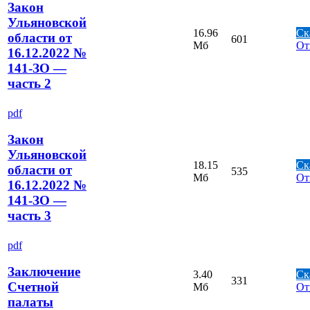
Закон
Ульяновской
16.96
Ск
области от
601
Мб
От
16.12.2022 №
141-ЗО —
часть 2
pdf
Закон
Ульяновской
18.15
Ск
области от
535
Мб
От
16.12.2022 №
141-ЗО —
часть 3
pdf
Заключение
3.40
Ск
331
Счетной
Мб
От
палаты