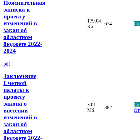
Пояснительная
записка к
проекту
179.04
изменений в
674
Ск
Кб
закон об
областном
бюджете 2022-
2024
pdf
Заключение
Счетной
палаты к
проекту
закона о
3.01
Ск
382
внесении
Мб
От
изменений в
закон об
областном
бюджете 2022-