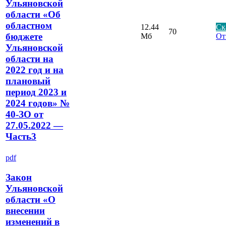
Ульяновской
области «Об
областном
12.44
Ск
70
бюджете
Мб
От
Ульяновской
области на
2022 год и на
плановый
период 2023 и
2024 годов» №
40-ЗО от
27.05.2022 —
Часть3
pdf
Закон
Ульяновской
области «О
внесении
изменений в