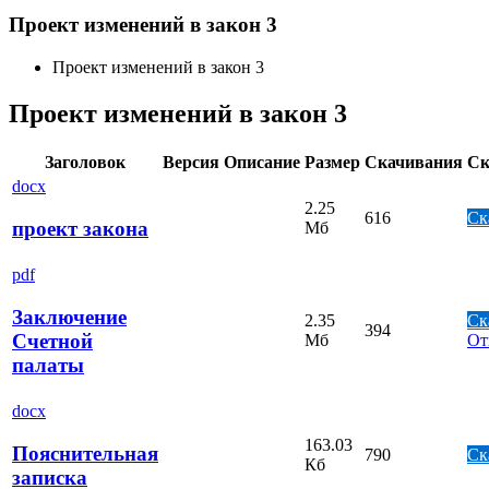
Проект изменений в закон 3
Проект изменений в закон 3
Проект изменений в закон 3
Заголовок
Версия
Описание
Размер
Скачивания
Ск
docx
2.25
616
Ск
проект закона
Мб
pdf
Заключение
2.35
Ск
394
Счетной
Мб
От
палаты
docx
163.03
Пояснительная
790
Ск
Кб
записка