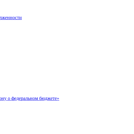
олженности
ону о федеральном бюджете»