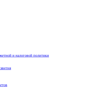
жетной и налоговой политики
азвития
етов