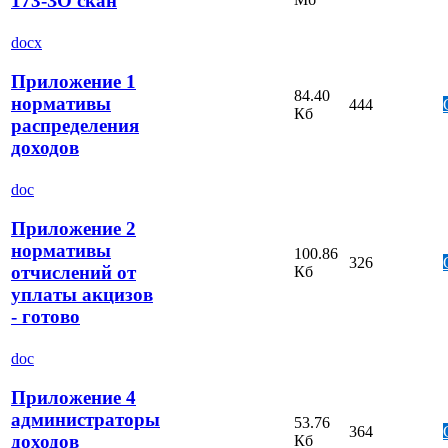
173-ЗО скан
docx
Приложение 1
84.40
нормативы
444
Кб
распределения
доходов
doc
Приложение 2
нормативы
100.86
326
отчислений от
Кб
уплаты акцизов
- готово
doc
Приложение 4
администраторы
53.76
364
доходов
Кб