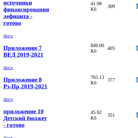
источники
41.98
309
финансирования
Кб
дефицита -
готово
docx
849.00
Приложение 7
405
Кб
ВЕД 2019-2021
docx
765.13
Приложение 8
377
Кб
Рз-Пр 2019-2021
docx
приложение 10
45.92
351
Детский бюджет
Кб
- готово
docx