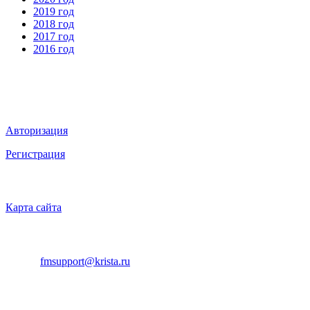
2019 год
2018 год
2017 год
2016 год
Мы в социальных сетях
ВХОД НА САЙТ
Авторизация
Регистрация
НАВИГАЦИЯ
Карта сайта
ТЕХНИЧЕСКАЯ ПОДДЕРЖКА
E-mail:
fmsupport@krista.ru
Телефон горячей линии:
8-800-200-20-73