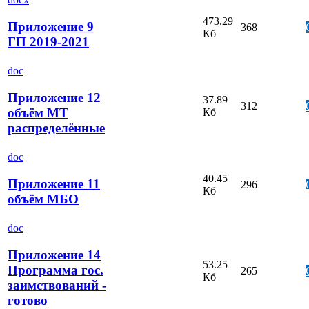
473.29
Приложение 9
368
Кб
ГП 2019-2021
doc
Приложение 12
37.89
312
объём МТ
Кб
распределённые
doc
40.45
Приложение 11
296
Кб
объём МБО
doc
Приложение 14
53.25
Программа гос.
265
Кб
заимствований -
готово