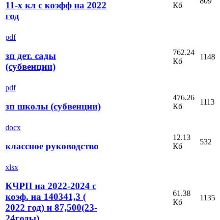
809
11-х кл с коэфф на 2022
Кб
год
pdf
762.24
зп дет. сады
1148
Кб
(субвенции)
pdf
476.26
1113
зп школы (субвенции)
Кб
docx
12.13
532
классное руководство
Кб
xlsx
КЧРП на 2022-2024 с
61.38
коэф. на 140341,3 (
1135
Кб
2022 год) и 87,500(23-
24годы)