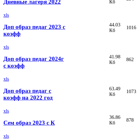
Дневные лагеря 2022
Кб
xls
44.03
Доп образ педаг 2023 с
1016
Кб
коэфф
xls
41.98
Доп образ педаг 2024г
862
Кб
с коэфф
xls
63.49
Доп образ педаг с
1073
Кб
коэфф на 2022 год
xls
36.86
878
Сем образ 2023 с К
Кб
xls