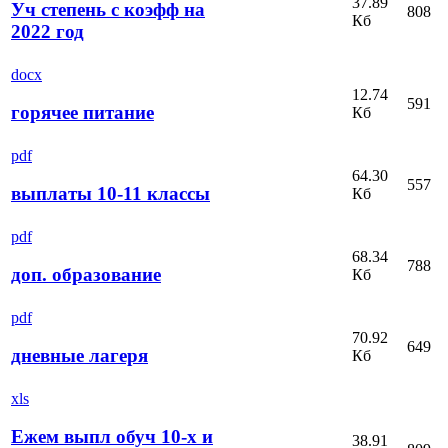
37.89
Уч степень с коэфф на
808
Кб
2022 год
docx
12.74
591
горячее питание
Кб
pdf
64.30
557
выплаты 10-11 классы
Кб
pdf
68.34
788
доп. образование
Кб
pdf
70.92
649
дневные лагеря
Кб
xls
Ежем выпл обуч 10-х и
38.91