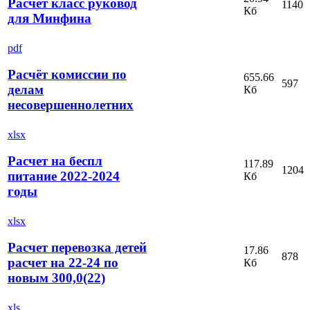
Расчет класс руковод
1140
Кб
для Минфина
pdf
Расчёт комиссии по
655.66
597
делам
Кб
несовершеннолетних
xlsx
Расчет на беспл
117.89
1204
питание 2022-2024
Кб
годы
xlsx
Расчет перевозка детей
17.86
878
расчет на 22-24 по
Кб
новым 300,0(22)
xls