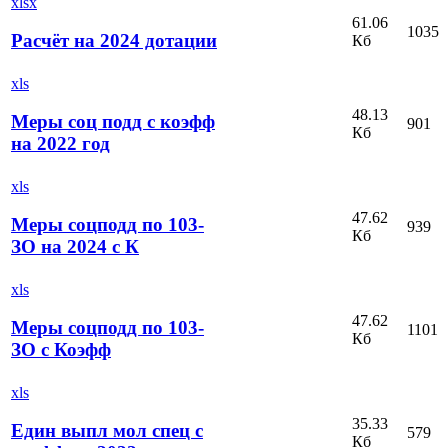
xlsx
61.06
1035
Расчёт на 2024 дотации
Кб
xls
48.13
Меры соц подд с коэфф
901
Кб
на 2022 год
xls
47.62
Меры соцподд по 103-
939
Кб
ЗО на 2024 с К
xls
47.62
Меры соцподд по 103-
1101
Кб
ЗО с Коэфф
xls
35.33
Един выпл мол спец с
579
Кб