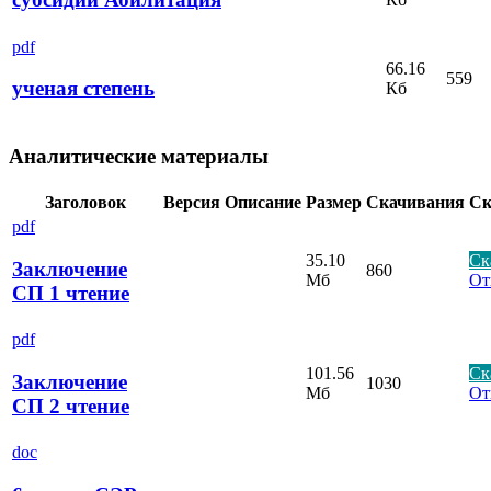
pdf
66.16
559
ученая степень
Кб
Аналитические материалы
Заголовок
Версия
Описание
Размер
Скачивания
Ск
pdf
35.10
Ск
Заключение
860
Мб
От
СП 1 чтение
pdf
101.56
Ск
Заключение
1030
Мб
От
СП 2 чтение
doc