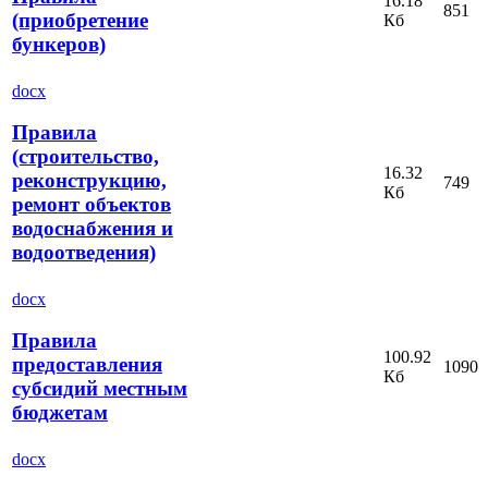
16.18
851
(приобретение
Кб
бункеров)
docx
Правила
(строительство,
16.32
реконструкцию,
749
Кб
ремонт объектов
водоснабжения и
водоотведения)
docx
Правила
100.92
предоставления
1090
Кб
субсидий местным
бюджетам
docx