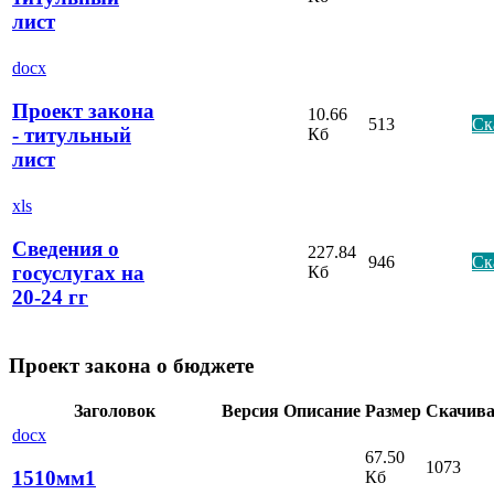
лист
docx
Проект закона
10.66
513
Ск
- титульный
Кб
лист
xls
Сведения о
227.84
946
Ск
госуслугах на
Кб
20-24 гг
Проект закона о бюджете
Заголовок
Версия
Описание
Размер
Скачив
docx
67.50
1073
1510мм1
Кб