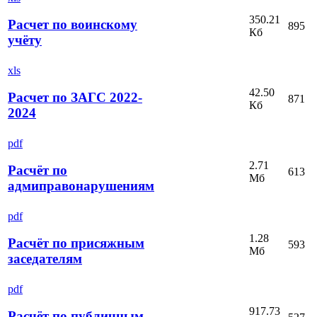
350.21
Расчет по воинскому
895
Кб
учёту
xls
42.50
Расчет по ЗАГС 2022-
871
Кб
2024
pdf
2.71
Расчёт по
613
Мб
адмиправонарушениям
pdf
1.28
Расчёт по присяжным
593
Мб
заседателям
pdf
917.73
Расчёт по публичным