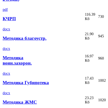
pdf
116.39
730
КЧРП
Кб
docx
21.90
945
Методика благоустр.
Кб
docx
16.97
Методика
960
Кб
воин.захорон.
docx
17.43
1002
Методика Губипотека
Кб
docx
23.23
1020
Методика ЖМС
Кб