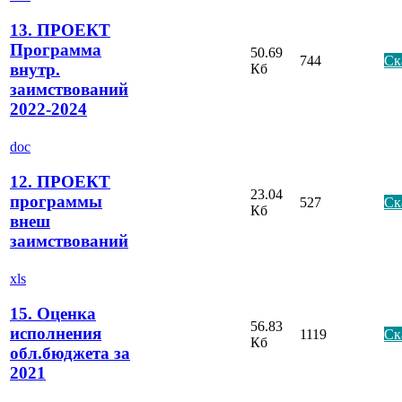
13. ПРОЕКТ
Программа
50.69
744
Ск
внутр.
Кб
заимствований
2022-2024
doc
12. ПРОЕКТ
23.04
программы
527
Ск
Кб
внеш
заимствований
xls
15. Оценка
56.83
исполнения
1119
Ск
Кб
обл.бюджета за
2021