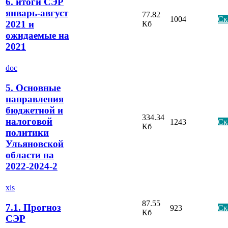
6. итоги СЭР
январь-август
77.82
1004
Ск
2021 и
Кб
ожидаемые на
2021
doc
5. Основные
направления
бюджетной и
334.34
налоговой
1243
Ск
Кб
политики
Ульяновской
области на
2022-2024-2
xls
87.55
7.1. Прогноз
923
Ск
Кб
СЭР