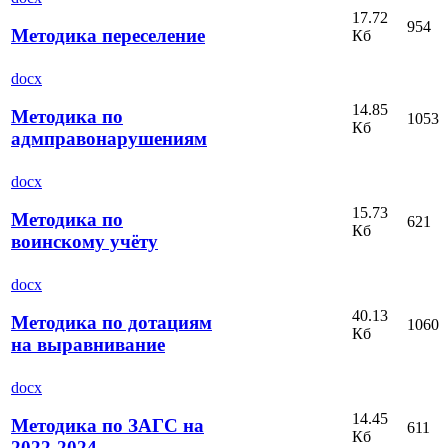
17.72
954
Методика переселение
Кб
docx
14.85
Методика по
1053
Кб
адмправонарушениям
docx
15.73
Методика по
621
Кб
воинскому учёту
docx
40.13
Методика по дотациям
1060
Кб
на выравнивание
docx
14.45
Методика по ЗАГС на
611
Кб
2022-2024