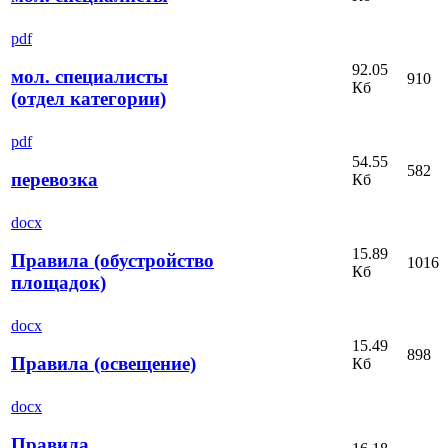
pdf
92.05
мол. специалисты
910
Кб
(отдел категории)
pdf
54.55
582
перевозка
Кб
docx
15.89
Правила (обустройство
1016
Кб
площадок)
docx
15.49
898
Правила (освещение)
Кб
docx
Правила