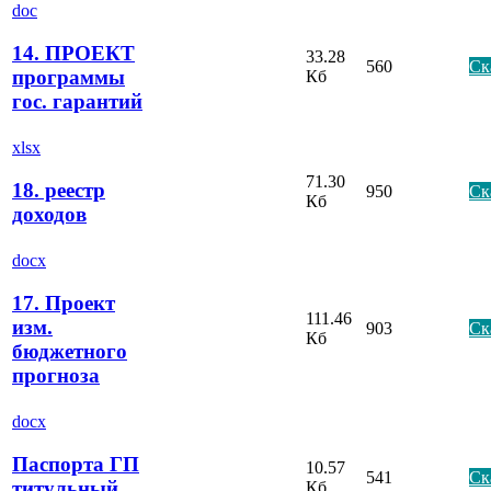
doc
14. ПРОЕКТ
33.28
560
Ск
программы
Кб
гос. гарантий
xlsx
71.30
18. реестр
950
Ск
Кб
доходов
docx
17. Проект
111.46
изм.
903
Ск
Кб
бюджетного
прогноза
docx
Паспорта ГП
10.57
541
Ск
титульный
Кб