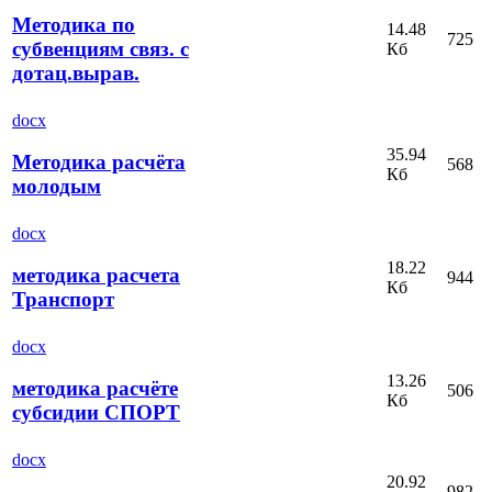
Методика по
14.48
725
субвенциям связ. с
Кб
дотац.вырав.
docx
35.94
Методика расчёта
568
Кб
молодым
docx
18.22
методика расчета
944
Кб
Транспорт
docx
13.26
методика расчёте
506
Кб
субсидии СПОРТ
docx
20.92
982