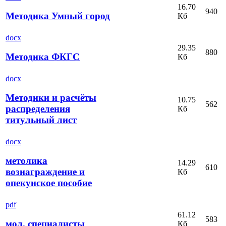
16.70
940
Методика Умный город
Кб
docx
29.35
880
Методика ФКГС
Кб
docx
Методики и расчёты
10.75
562
распределения
Кб
титульный лист
docx
метолика
14.29
610
вознаграждение и
Кб
опекунское пособие
pdf
61.12
583
мол. специалисты
Кб