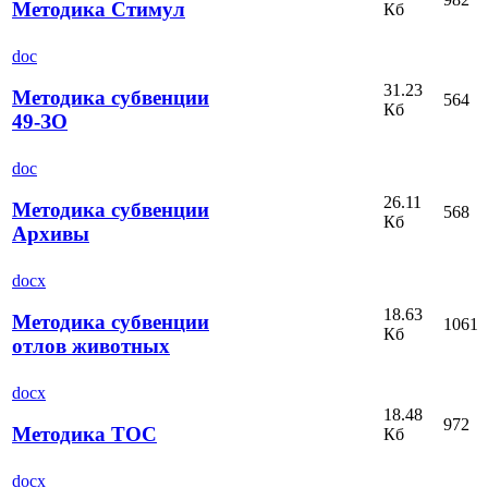
Методика Стимул
Кб
doc
31.23
Методика субвенции
564
Кб
49-ЗО
doc
26.11
Методика субвенции
568
Кб
Архивы
docx
18.63
Методика субвенции
1061
Кб
отлов животных
docx
18.48
972
Методика ТОС
Кб
docx