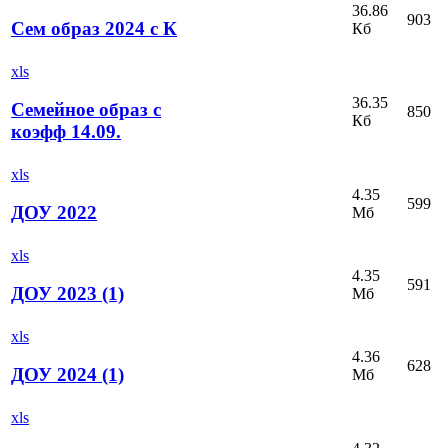
36.86
903
Сем образ 2024 с К
Кб
xls
36.35
Семейное образ с
850
Кб
коэфф 14.09.
xls
4.35
599
ДОУ 2022
Мб
xls
4.35
591
ДОУ 2023 (1)
Мб
xls
4.36
628
ДОУ 2024 (1)
Мб
xls