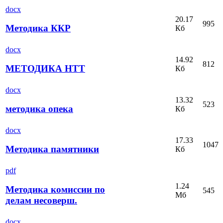
docx
20.17
995
Методика ККР
Кб
docx
14.92
812
МЕТОДИКА НТТ
Кб
docx
13.32
523
методика опека
Кб
docx
17.33
1047
Методика памятники
Кб
pdf
1.24
Методика комиссии по
545
Мб
делам несоверш.
docx