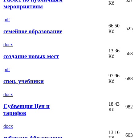
527
Кб
мероприятиям
pdf
66.50
525
семейное образование
Кб
docx
13.36
568
создание новых мест
Кб
pdf
97.96
688
спец. учебники
Кб
docx
18.43
Субвенция Цен и
982
Кб
тарифов
docx
13.16
603
субсидии Абилитация
Кб