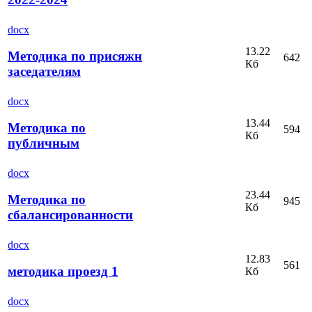
docx
13.22
Методика по присяжн
642
Кб
заседателям
docx
13.44
Методика по
594
Кб
публичным
docx
23.44
Методика по
945
Кб
сбалансированности
docx
12.83
561
методика проезд 1
Кб
docx