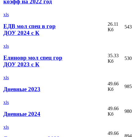
коэфф на 2022 год
xls
26.11
ЕДВ мол спец в гор
543
Кб
ДОУ 2024 с К
xls
35.33
Единовр мол спец гор
530
Кб
ДОУ 2023 с К
xls
49.66
985
Дневные 2023
Кб
xls
49.66
980
Дневные 2024
Кб
xls
49.66
894