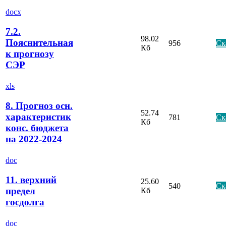
docx
7.2.
98.02
Пояснительная
956
Ск
Кб
к прогнозу
СЭР
xls
8. Прогноз осн.
52.74
характеристик
781
Ск
Кб
конс. бюджета
на 2022-2024
doc
11. верхний
25.60
540
Ск
предел
Кб
госдолга
doc