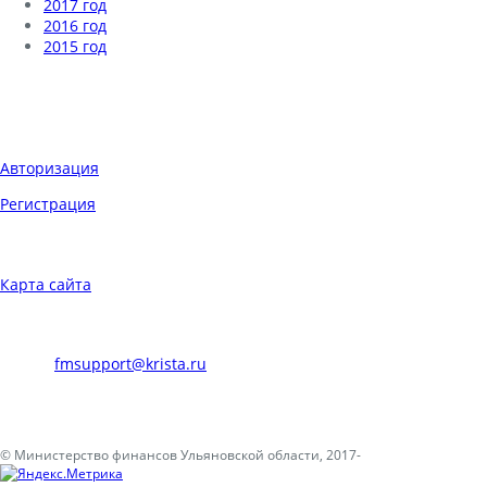
2017 год
2016 год
2015 год
Мы в социальных сетях
ВХОД НА САЙТ
Авторизация
Регистрация
НАВИГАЦИЯ
Карта сайта
ТЕХНИЧЕСКАЯ ПОДДЕРЖКА
E-mail:
fmsupport@krista.ru
Телефон горячей линии:
8-800-200-20-73
© Министерство финансов Ульяновской области, 2017-