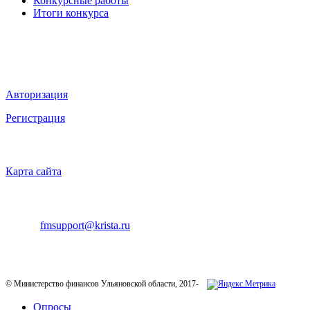
Конкурсные работы
Итоги конкурса
Мы в социальных сетях
ВХОД НА САЙТ
Авторизация
Регистрация
НАВИГАЦИЯ
Карта сайта
ТЕХНИЧЕСКАЯ ПОДДЕРЖКА
E-mail:
fmsupport@krista.ru
Телефон горячей линии:
8-800-200-20-73
© Министерство финансов Ульяновской области, 2017-
Опросы