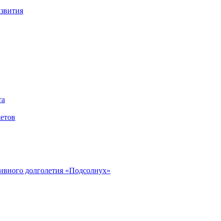
азвития
та
етов
ивного долголетия «Подсолнух»