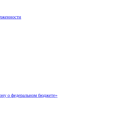
олженности
ону о федеральном бюджете»