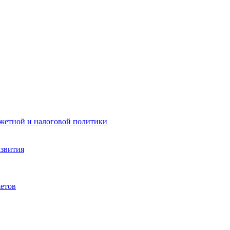
жетной и налоговой политики
азвития
етов