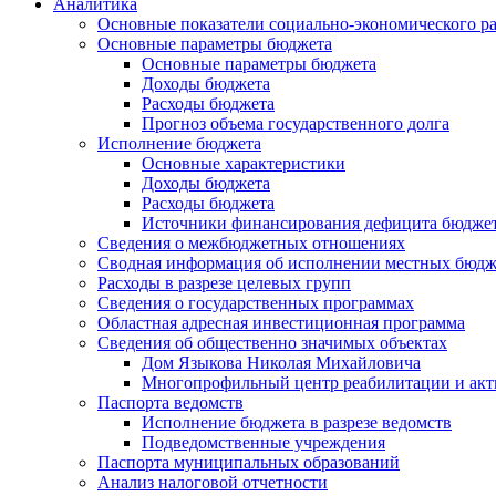
Аналитика
Основные показатели социально-экономического р
Основные параметры бюджета
Основные параметры бюджета
Доходы бюджета
Расходы бюджета
Прогноз объема государственного долга
Исполнение бюджета
Основные характеристики
Доходы бюджета
Расходы бюджета
Источники финансирования дефицита бюдже
Сведения о межбюджетных отношениях
Сводная информация об исполнении местных бюдж
Расходы в разрезе целевых групп
Сведения о государственных программах
Областная адресная инвестиционная программа
Сведения об общественно значимых объектах
Дом Языкова Николая Михайловича
Многопрофильный центр реабилитации и акт
Паспорта ведомств
Исполнение бюджета в разрезе ведомств
Подведомственные учреждения
Паспорта муниципальных образований
Анализ налоговой отчетности