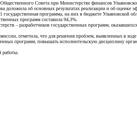
ь Общественного Совета при Министерстве финансов Ульяновско
ва доложила об основных результатах реализации и об оценке 
21 государственная программа, на них в бюджете Ульяновской об
ственных программ составила 94,3%.
терств – разработчиков государственных программ, оказавшихс
омиссии, отметила, что для решения проблем, выявленных в ход
венных программ, повышать исполнительскую дисциплину органо
й работы.