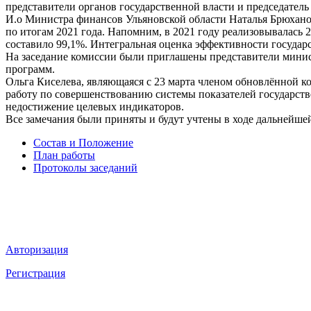
представители органов государственной власти и председател
И.о Министра финансов Ульяновской области Наталья Брюхано
по итогам 2021 года. Напомним, в 2021 году реализовывалась 
составило 99,1%. Интегральная оценка эффективности государ
На заседание комиссии были приглашены представители минис
программ.
Ольга Киселева, являющаяся с 23 марта членом обновлённой к
работу по совершенствованию системы показателей государст
недостижение целевых индикаторов.
Все замечания были приняты и будут учтены в ходе дальнейше
Состав и Положение
План работы
Протоколы заседаний
Мы в социальных сетях
ВХОД НА САЙТ
Авторизация
Регистрация
НАВИГАЦИЯ