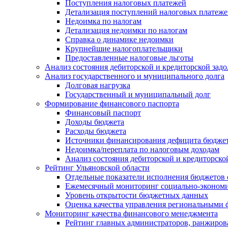
Поступления налоговых платежей
Детализация поступлений налоговых платеж
Недоимка по налогам
Детализация недоимки по налогам
Справка о динамике недоимки
Крупнейшие налогоплательщики
Предоставленные налоговые льготы
Анализ состояния дебиторской и кредиторской зад
Анализ государственного и муниципального долга
Долговая нагрузка
Государственный и муниципальный долг
Формирование финансового паспорта
Финансовый паспорт
Доходы бюджета
Расходы бюджета
Источники финансирования дефицита бюдже
Недоимка/переплата по налоговым доходам
Анализ состояния дебиторской и кредиторско
Рейтинг Ульяновской области
Отдельные показатели исполнения бюджетов 
Ежемесячный мониторинг социально-экономи
Уровень открытости бюджетных данных
Оценка качества управления региональными
Мониторинг качества финансового менеджмента
Рейтинг главных администраторов, ранжиро