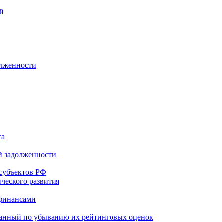
ей
олженности
та
й задолженности
субъектов РФ
ческого развития
 финансами
ванный по убыванию их рейтинговых оценок