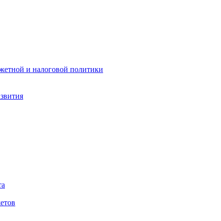
жетной и налоговой политики
азвития
та
етов