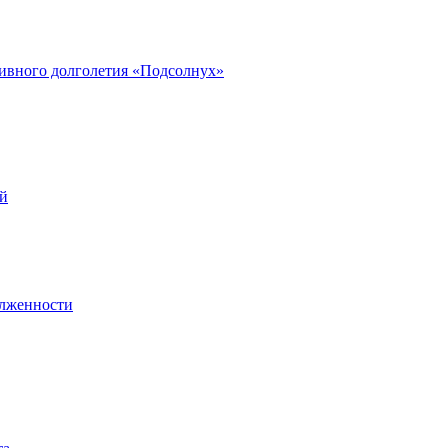
ивного долголетия «Подсолнух»
ей
олженности