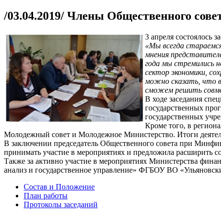
/03.04.2019/ Члены Общественного сове
3 апреля состоялось 
«Мы всегда стараемся
мнения представител
года мы стремились н
сектор экономики, со
можно сказать, что в
сможем решить совме
В ходе заседания спе
государственных прог
государственных учр
Кроме того, в регион
Молодежный совет и Молодежное Министерство. Итоги деятель
В заключении председатель Общественного совета при Минфине
принимать участие в мероприятиях и предложила расширить с
Также за активно участие в мероприятиях Министерства финан
анализ и государственное управление» ФГБОУ ВО «Ульяновск
Состав и Положение
План работы
Протоколы заседаний