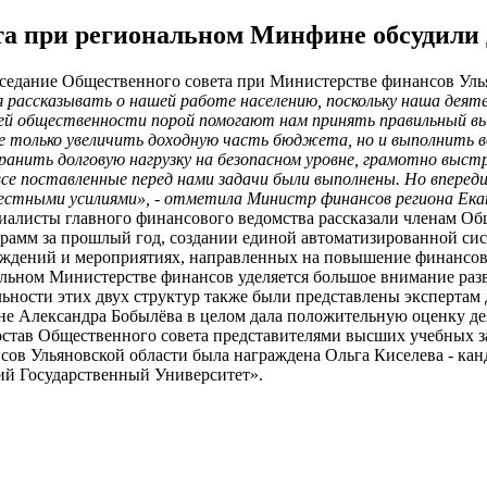
та при региональном Минфине обсудили д
заседание Общественного совета при Министерстве финансов Уль
 рассказывать о нашей работе населению, поскольку наша деят
ей общественности порой помогают нам принять правильный вы
е только увеличить доходную часть бюджета, но и выполнить 
хранить долговую нагрузку на безопасном уровне, грамотно в
се поставленные перед нами задачи были выполнены. Но впереди 
стными усилиями», - отметила Министр финансов региона Ека
циалисты главного финансового ведомства рассказали членам Об
рамм за прошлый год, создании единой автоматизированной си
еждений и мероприятиях, направленных на повышение финансов
альном Министерстве финансов уделяется большое внимание ра
ности этих двух структур также были представлены экспертам 
 Александра Бобылёва в целом дала положительную оценку деят
остав Общественного совета представителями высших учебных з
сов Ульяновской области была награждена Ольга Киселева - ка
ий Государственный Университет».