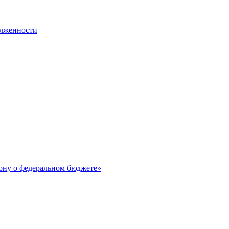
олженности
ону о федеральном бюджете»