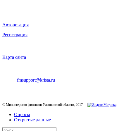
Мы в социальных сетях
ВХОД НА САЙТ
Авторизация
Регистрация
НАВИГАЦИЯ
Карта сайта
ТЕХНИЧЕСКАЯ ПОДДЕРЖКА
E-mail:
fmsupport@krista.ru
Телефон горячей линии:
8-800-200-20-73
© Министерство финансов Ульяновской области, 2017-
Опросы
Открытые данные