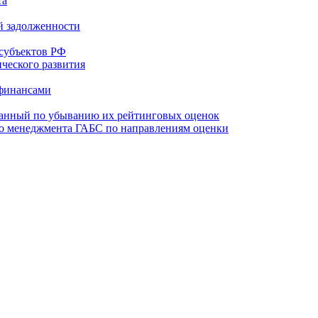
та
й задолженности
субъектов РФ
ческого развития
 финансами
ванный по убыванию их рейтинговых оценок
го менеджмента ГАБС по направлениям оценки