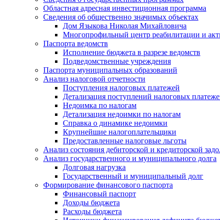
Областная адресная инвестиционная программа
Сведения об общественно значимых объектах
Дом Языкова Николая Михайловича
Многопрофильный центр реабилитации и акт
Паспорта ведомств
Исполнение бюджета в разрезе ведомств
Подведомственные учреждения
Паспорта муниципальных образований
Анализ налоговой отчетности
Поступления налоговых платежей
Детализация поступлений налоговых платеж
Недоимка по налогам
Детализация недоимки по налогам
Справка о динамике недоимки
Крупнейшие налогоплательщики
Предоставленные налоговые льготы
Анализ состояния дебиторской и кредиторской зад
Анализ государственного и муниципального долга
Долговая нагрузка
Государственный и муниципальный долг
Формирование финансового паспорта
Финансовый паспорт
Доходы бюджета
Расходы бюджета