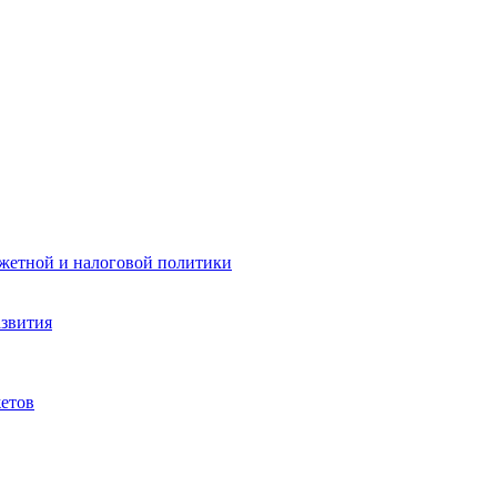
жетной и налоговой политики
азвития
етов