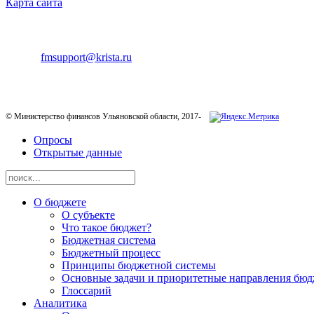
Карта сайта
ТЕХНИЧЕСКАЯ ПОДДЕРЖКА
E-mail:
fmsupport@krista.ru
Телефон горячей линии:
8-800-200-20-73
© Министерство финансов Ульяновской области, 2017-
Опросы
Открытые данные
О бюджете
О субъекте
Что такое бюджет?
Бюджетная система
Бюджетный процесс
Принципы бюджетной системы
Основные задачи и приоритетные направления бюд
Глоссарий
Аналитика