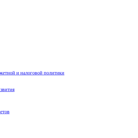
жетной и налоговой политики
азвития
етов