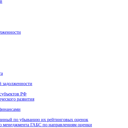
ей
олженности
та
й задолженности
субъектов РФ
ческого развития
 финансами
ванный по убыванию их рейтинговых оценок
го менеджмента ГАБС по направлениям оценки