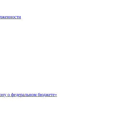
олженности
ону о федеральном бюджете»