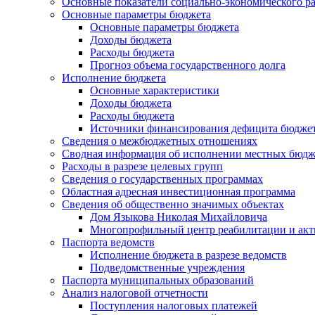
Основные показатели социально-экономического р
Основные параметры бюджета
Основные параметры бюджета
Доходы бюджета
Расходы бюджета
Прогноз объема государственного долга
Исполнение бюджета
Основные характеристики
Доходы бюджета
Расходы бюджета
Источники финансирования дефицита бюдже
Сведения о межбюджетных отношениях
Сводная информация об исполнении местных бюдж
Расходы в разрезе целевых групп
Сведения о государственных программах
Областная адресная инвестиционная программа
Сведения об общественно значимых объектах
Дом Языкова Николая Михайловича
Многопрофильный центр реабилитации и акт
Паспорта ведомств
Исполнение бюджета в разрезе ведомств
Подведомственные учреждения
Паспорта муниципальных образований
Анализ налоговой отчетности
Поступления налоговых платежей