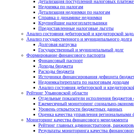
Детализация поступлений налоговых платеж
Недоимка по налогам
Детализация недоимки по налогам
Справка о динамике недоимки
Крупнейшие налогоплательщики
Предоставленные налоговые льготы
Анализ состояния дебиторской и кредиторской зад
Анализ государственного и муниципального долга
Долговая нагрузка
Государственный и муниципальный долг
Формирование финансового паспорта
Финансовый паспорт
Доходы бюджета
Расходы бюджета
Источники финансирования дефицита бюдже
Недоимка/переплата по налоговым доходам
Анализ состояния дебиторской и кредиторско
Рейтинг Ульяновской области
Отдельные показатели исполнения бюджетов 
Ежемесячный мониторинг социально-экономи
Уровень открытости бюджетных данных
Оценка качества управления региональными
Мониторинг качества финансового менеджмента
Рейтинг главных администраторов, ранжиро
Результаты мониторинга качества финансово