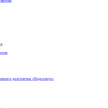
азвития
та
етов
ивного долголетия «Подсолнух»