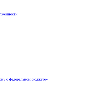
олженности
ону о федеральном бюджете»