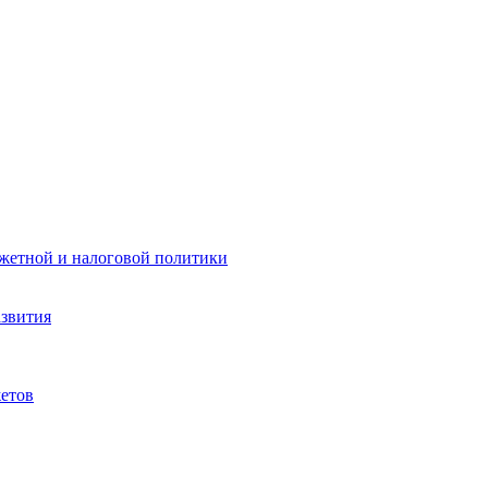
жетной и налоговой политики
азвития
етов