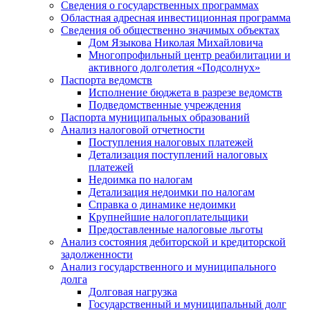
Сведения о государственных программах
Областная адресная инвестиционная программа
Сведения об общественно значимых объектах
Дом Языкова Николая Михайловича
Многопрофильный центр реабилитации и
активного долголетия «Подсолнух»
Паспорта ведомств
Исполнение бюджета в разрезе ведомств
Подведомственные учреждения
Паспорта муниципальных образований
Анализ налоговой отчетности
Поступления налоговых платежей
Детализация поступлений налоговых
платежей
Недоимка по налогам
Детализация недоимки по налогам
Справка о динамике недоимки
Крупнейшие налогоплательщики
Предоставленные налоговые льготы
Анализ состояния дебиторской и кредиторской
задолженности
Анализ государственного и муниципального
долга
Долговая нагрузка
Государственный и муниципальный долг