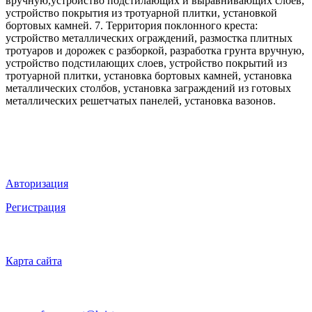
вручную,устройство подстилающих и выравнивающих слоев,
устройство покрытия из тротуарной плитки, установкой
бортовых камней. 7. Территория поклонного креста:
устройство металлических ограждений, размостка плитных
тротуаров и дорожек с разборкой, разработка грунта вручную,
устройство подстилающих слоев, устройство покрытий из
тротуарной плитки, установка бортовых камней, установка
металлических столбов, установка заграждений из готовых
металлических решетчатых панелей, установка вазонов.
Мы в социальных сетях
ВХОД НА САЙТ
Авторизация
Регистрация
НАВИГАЦИЯ
Карта сайта
ТЕХНИЧЕСКАЯ ПОДДЕРЖКА