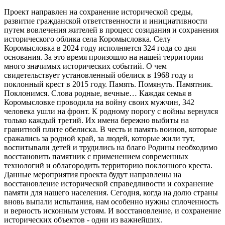
Проект направлен на сохранение исторической среды,
развитие гражданской ответственности и инициативности
путем вовлечения жителей в процесс созидания и сохранения
исторического облика села Коромысловка. Селу
Коромысловка в 2024 году исполняется 324 года со дня
основания. За это время произошло на нашей территории
много значимых исторических событий. О чем
свидетельствует установленный обелиск в 1968 году и
поклонный крест в 2015 году. Память. Помянуть. Памятник.
Поклонимся. Слова родные, вечные… Каждая семья в
Коромысловке проводила на войну своих мужчин, 342
человека ушли на фронт. К родному порогу с войны вернулся
только каждый третий. Их имена бережно выбиты на
гранитной плите обелиска. В честь и память воинов, которые
сражались за родной край, за людей, которые жили тут,
воспитывали детей и трудились на благо Родины необходимо
восстановить памятник с применением современных
технологий и облагородить территорию поклонного креста.
Данные мероприятия проекта будут направлены на
восстановление исторической справедливости и сохранение
памяти для нашего населения. Сегодня, когда на долю страны
вновь выпали испытания, нам особенно нужны сплоченность
и верность исконным устоям. И восстановление, и сохранение
исторических объектов - одни из важнейших.