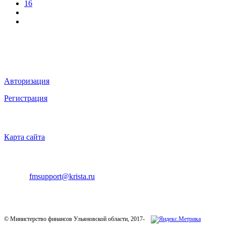
16
Мы в социальных сетях
ВХОД НА САЙТ
Авторизация
Регистрация
НАВИГАЦИЯ
Карта сайта
ТЕХНИЧЕСКАЯ ПОДДЕРЖКА
E-mail:
fmsupport@krista.ru
Телефон горячей линии:
8-800-200-20-73
© Министерство финансов Ульяновской области, 2017-