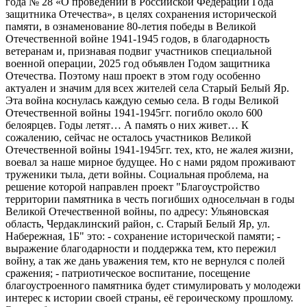
года № 28 «О проведении в Российской Федерации Года
защитника Отечества», в целях сохранения исторической
памяти, в ознаменование 80-летия победы в Великой
Отечественной войне 1941-1945 годов, в благодарность
ветеранам и, признавая подвиг участников специальной
военной операции, 2025 год объявлен Годом защитника
Отечества. Поэтому наш проект в этом году особенно
актуален и значим для всех жителей села Старый Белый Яр.
Эта война коснулась каждую семью села. В годы Великой
Отечественной войны 1941-1945гг. погибло около 600
белоярцев. Годы летят… А память о них живет… К
сожалению, сейчас не осталось участников Великой
Отечественной войны 1941-1945гг. тех, кто, не жалея жизни,
воевал за наше мирное будущее. Но с нами рядом проживают
труженики тыла, дети войны. Социальная проблема, на
решение которой направлен проект "Благоустройство
территории памятника в честь погибших односельчан в годы
Великой Отечественной войны, по адресу: Ульяновская
область, Чердаклинский район, с. Старый Белый Яр, ул.
Набережная, 1Б" это: - сохранение исторической памяти; -
выражение благодарности и поддержка тем, кто пережил
войну, а так же дань уважения тем, кто не вернулся с полей
сражения; - патриотическое воспитание, посещение
благоустроенного памятника будет стимулировать у молодежи
интерес к истории своей страны, её героическому прошлому.