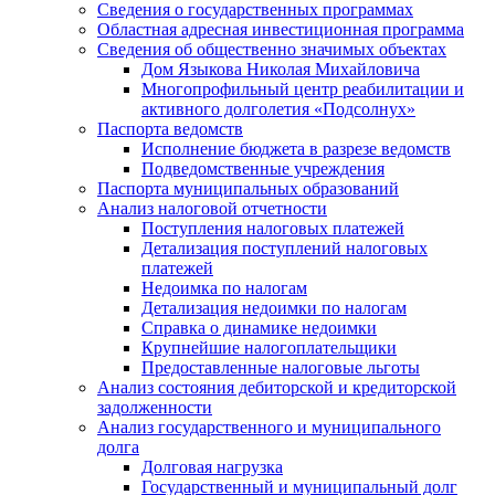
Сведения о государственных программах
Областная адресная инвестиционная программа
Сведения об общественно значимых объектах
Дом Языкова Николая Михайловича
Многопрофильный центр реабилитации и
активного долголетия «Подсолнух»
Паспорта ведомств
Исполнение бюджета в разрезе ведомств
Подведомственные учреждения
Паспорта муниципальных образований
Анализ налоговой отчетности
Поступления налоговых платежей
Детализация поступлений налоговых
платежей
Недоимка по налогам
Детализация недоимки по налогам
Справка о динамике недоимки
Крупнейшие налогоплательщики
Предоставленные налоговые льготы
Анализ состояния дебиторской и кредиторской
задолженности
Анализ государственного и муниципального
долга
Долговая нагрузка
Государственный и муниципальный долг