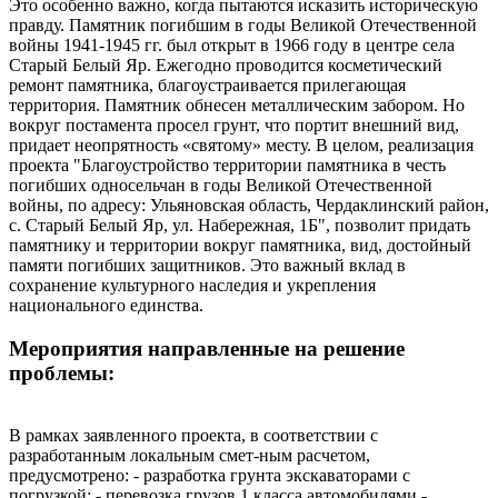
Это особенно важно, когда пытаются исказить историческую
правду. Памятник погибшим в годы Великой Отечественной
войны 1941-1945 гг. был открыт в 1966 году в центре села
Старый Белый Яр. Ежегодно проводится косметический
ремонт памятника, благоустраивается прилегающая
территория. Памятник обнесен металлическим забором. Но
вокруг постамента просел грунт, что портит внешний вид,
придает неопрятность «святому» месту. В целом, реализация
проекта "Благоустройство территории памятника в честь
погибших односельчан в годы Великой Отечественной
войны, по адресу: Ульяновская область, Чердаклинский район,
с. Старый Белый Яр, ул. Набережная, 1Б", позволит придать
памятнику и территории вокруг памятника, вид, достойный
памяти погибших защитников. Это важный вклад в
сохранение культурного наследия и укрепления
национального единства.
Мероприятия направленные на решение
проблемы:
В рамках заявленного проекта, в соответствии с
разработанным локальным смет-ным расчетом,
предусмотрено: - разработка грунта экскаваторами с
погрузкой; - перевозка грузов 1 класса автомобилями -