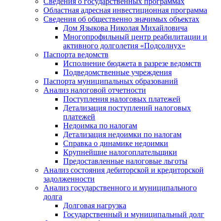
Сведения о государственных программах
Областная адресная инвестиционная программа
Сведения об общественно значимых объектах
Дом Языкова Николая Михайловича
Многопрофильный центр реабилитации и
активного долголетия «Подсолнух»
Паспорта ведомств
Исполнение бюджета в разрезе ведомств
Подведомственные учреждения
Паспорта муниципальных образований
Анализ налоговой отчетности
Поступления налоговых платежей
Детализация поступлений налоговых
платежей
Недоимка по налогам
Детализация недоимки по налогам
Справка о динамике недоимки
Крупнейшие налогоплательщики
Предоставленные налоговые льготы
Анализ состояния дебиторской и кредиторской
задолженности
Анализ государственного и муниципального
долга
Долговая нагрузка
Государственный и муниципальный долг