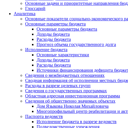
Основные задачи и приоритетные направления бюд
Глоссарий
Аналитика
Основные показатели социально-экономического р
Основные параметры бюджета
Основные параметры бюджета
Доходы бюджета
Расходы бюджета
Прогноз объема государственного долга
Исполнение бюджета
Основные характеристики
Доходы бюджета
Расходы бюджета
Источники финансирования дефицита бюдже
Сведения о межбюджетных отношениях
Сводная информация об исполнении местных бюдж
Расходы в разрезе целевых групп
Сведения о государственных программах
Областная адресная инвестиционная программа
Сведения об общественно значимых объектах
Дом Языкова Николая Михайловича
Многопрофильный центр реабилитации и акт
Паспорта ведомств
Исполнение бюджета в разрезе ведомств
Подведомственные учреждения