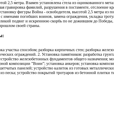
отой 2,5 метра. Взамен установлена стела из оцинкованного мет
ая гравировка фамилий, разрушения в постаменте, отслоение кр
установку фигуры Война - освободителя, высотой 2,5 метра из
 с именами погибших воинов, замена ограждения, укладка троту
 великий подвиг и искреннюю скорбь по не дожившим до Победы,
 прошлом своей страны.
ы:
овка участка способом; разборка кирпичных стен; разборка жел
лических ограждений. 2. Установка памятников: разработка гр
устройство железобетонных фундаментов общего назначения; мо
рной композиции ”Воин”; установка анкеров; установка композ
шетчатых панелей; устройство калиток из готовых металлических
 песка; устройство покрытий тротуаров из бетонной плитки ти