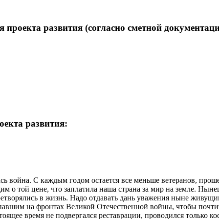
 проекта развития (согласно сметной документаци
оекта развития:
лась война. С каждым годом остается все меньше ветеранов, пр
 о той цене, что заплатила наша страна за мир на земле. Нын
претворялись в жизнь. Надо отдавать дань уважения ныне живущи
павшим на фронтах Великой Отечественной войны, чтобы почтить
стоящее время не подвергался реставрации, проводился только к