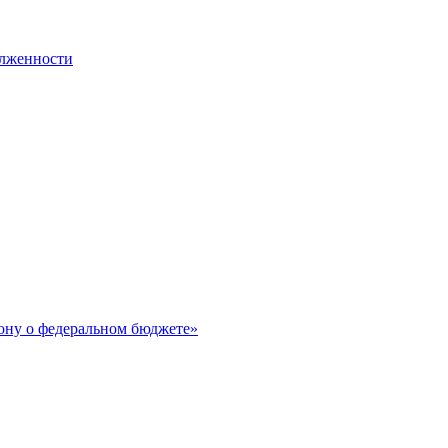
олженности
ону о федеральном бюджете»