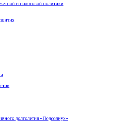
жетной и налоговой политики
азвития
та
етов
ивного долголетия «Подсолнух»