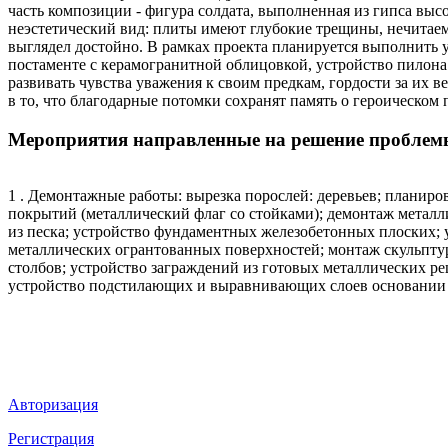
часть композиции - фигура солдата, выполненная из гипса выс
неэстетический вид: плиты имеют глубокие трещины, нечитаем
выглядел достойно. В рамках проекта планируется выполнить 
постаменте с керамогранитной облицовкой, устройство пилона
развивать чувства уважения к своим предкам, гордости за их
в то, что благодарные потомки сохранят память о героическом
Мероприятия направленные на решение проблем
1 . Демонтажные работы: вырезка порослей: деревьев; планир
покрытий (металлический флаг со стойками); демонтаж метал
из песка; устройство фундаментных железобетонных плоских; 
металлических огрантованных поверхностей; монтаж скульпту
столбов; устройство заграждений из готовых металлических ре
устройство подстилающих и выравнивающих слоев основании из
Мы в социальных сетях
ВХОД НА САЙТ
Авторизация
Регистрация