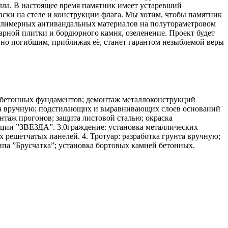
алла. В настоящее время памятник имеет устаревший
аски на стеле и конструкции флага. Мы хотим, чтобы памятник
 полимерных антивандальных материалов на полутораметровом
арной плитки и бордюрного камня, озеленение. Проект будет
 но погибшим, приближая её, станет гарантом незыблемой веры
езобетонных фундаментов; демонтаж металлоконструкций
унта вручную; подстилающих и выравнивающих слоев оснований
нтаж прогонов; защита листовой сталью; окраска
иции ”ЗВЕЗДА”. 3.0граждение: установка металлических
 решетчатых панелей. 4. Тротуар: разработка грунта вручную;
па ”Брусчатка”; установка бортовых камней бетонных.