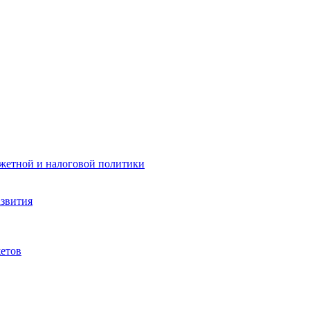
жетной и налоговой политики
азвития
етов