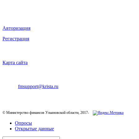
Мы в социальных сетях
ВХОД НА САЙТ
Авторизация
Регистрация
НАВИГАЦИЯ
Карта сайта
ТЕХНИЧЕСКАЯ ПОДДЕРЖКА
E-mail:
fmsupport@krista.ru
Телефон горячей линии:
8-800-200-20-73
© Министерство финансов Ульяновской области, 2017-
Опросы
Открытые данные