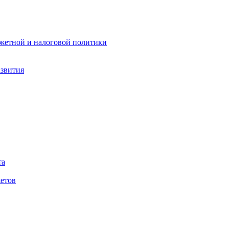
жетной и налоговой политики
азвития
та
етов