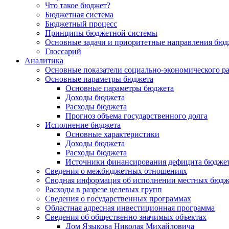
Что такое бюджет?
Бюджетная система
Бюджетный процесс
Принципы бюджетной системы
Основные задачи и приоритетные направления бюд
Глоссарий
Аналитика
Основные показатели социально-экономического р
Основные параметры бюджета
Основные параметры бюджета
Доходы бюджета
Расходы бюджета
Прогноз объема государственного долга
Исполнение бюджета
Основные характеристики
Доходы бюджета
Расходы бюджета
Источники финансирования дефицита бюдже
Сведения о межбюджетных отношениях
Сводная информация об исполнении местных бюдж
Расходы в разрезе целевых групп
Сведения о государственных программах
Областная адресная инвестиционная программа
Сведения об общественно значимых объектах
Дом Языкова Николая Михайловича