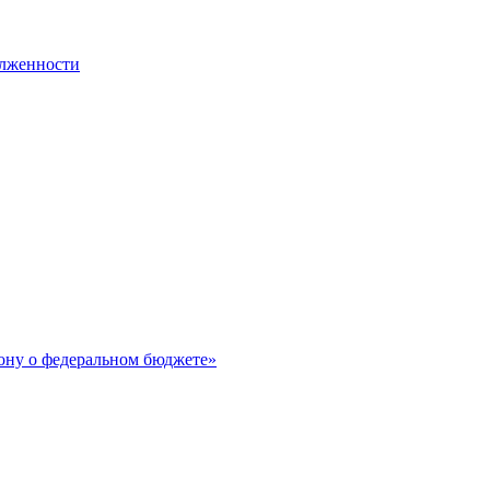
олженности
ону о федеральном бюджете»