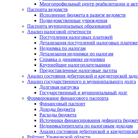
Многопрофильный центр реабилитации и акт
Паспорта ведомств
Исполнение бюджета в разрезе ведомств
Подведомственные учреждения
Паспорта муниципальных образований
Анализ налоговой отчетности
Поступления налоговых платежей
Детализация поступлений налоговых платеж
Недоимка по налогам
Детализация недоимки по налогам
Справка о динамике недоимки
Крупнейшие налогоплательщики
Предоставленные налоговые льготы
Анализ состояния дебиторской и кредиторской зад
Анализ государственного и муниципального долга
Долговая нагрузка
Государственный и муниципальный долг
Формирование финансового паспорта
Финансовый паспорт
Доходы бюджета
Расходы бюджета
Источники финансирования дефицита бюдже
Недоимка/переплата по налоговым доходам
Анализ состояния дебиторской и кредиторско
Рейтинг Ульяновской области