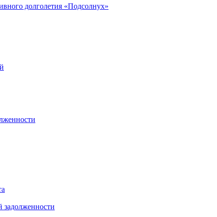
ивного долголетия «Подсолнух»
ей
олженности
та
й задолженности