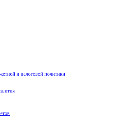
жетной и налоговой политики
азвития
етов