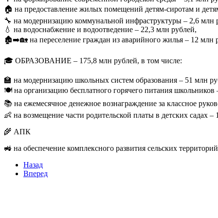
🏠 на предоставление жилых помещений детям-сиротам и детям
🔧 на модернизацию коммунальной инфраструктуры – 2,6 млн 
💧 на водоснабжение и водоотведение – 22,3 млн рублей,
🏚️➡️🏡 на переселение граждан из аварийного жилья – 12 млн 
🎓 ОБРАЗОВАНИЕ – 175,8 млн рублей, в том числе:
🏫 на модернизацию школьных систем образования – 51 млн ру
🍽️ на организацию бесплатного горячего питания школьников –
📚 на ежемесячное денежное вознаграждение за классное руков
👶 на возмещение части родительской платы в детских садах – 
🌾 АПК
🚜 на обеспечение комплексного развития сельских территорий
Назад
Вперед
Мы в социальных сетях
ВХОД НА САЙТ