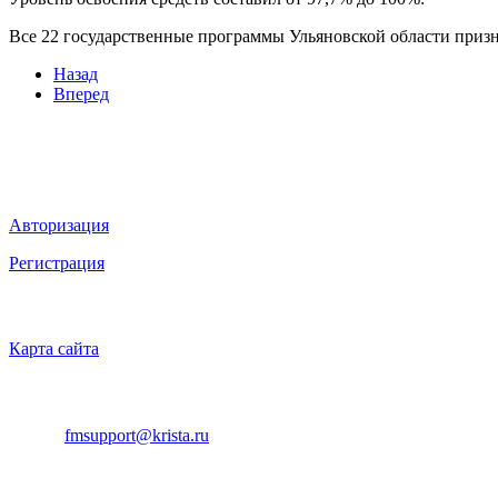
Все 22 государственные программы Ульяновской области приз
Назад
Вперед
Мы в социальных сетях
ВХОД НА САЙТ
Авторизация
Регистрация
НАВИГАЦИЯ
Карта сайта
ТЕХНИЧЕСКАЯ ПОДДЕРЖКА
E-mail:
fmsupport@krista.ru
Телефон горячей линии:
8-800-200-20-73