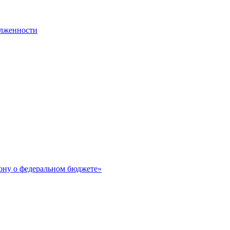
олженности
ону о федеральном бюджете»