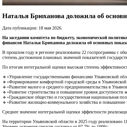
Наталья Брюханова доложила об основн
Дата публикации:
18 мая 2026
.
На заседании комитета по бюджету, экономической политик
финансов Наталья Брюханова доложила об основных показа
В прошлом году в регионе реализованы 22 госпрограммы с общ
степень достижения плановых значений показателей государств
По итогам интегральной оценки высокая степень эффективнос
🔹«Управление государственными финансами Ульяновской обла
🔹«Формирование комфортной городской среды в Ульяновской 
🔹«Развитие малого и среднего предпринимательства в Ульянов
🔹«Развитие строительства и повышение уровня доступности 
🔹«Гражданское общество и государственная национальная поли
🔹«Развитие жилищно-коммунального хозяйства и повышение э
Среднее значение интегральной оценки эффектности реализации
На территории Ульяновской области в 2025 году реализовано 
Уровень освоения средств составил от 97,7% до 100%: