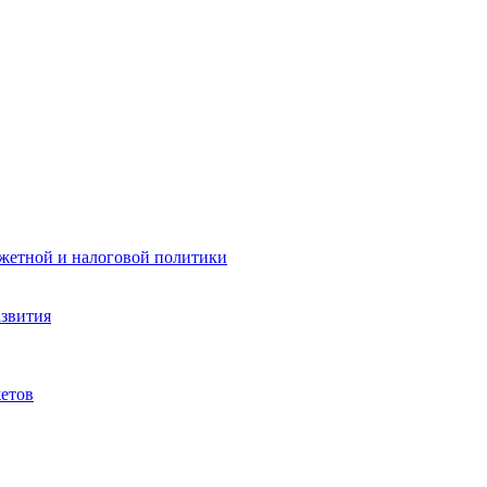
жетной и налоговой политики
азвития
етов