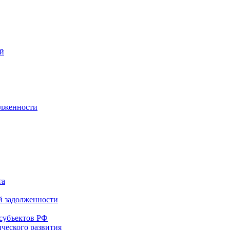
ей
олженности
та
й задолженности
субъектов РФ
ческого развития