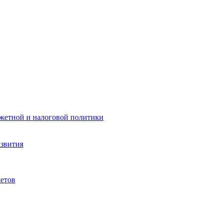
жетной и налоговой политики
азвития
етов