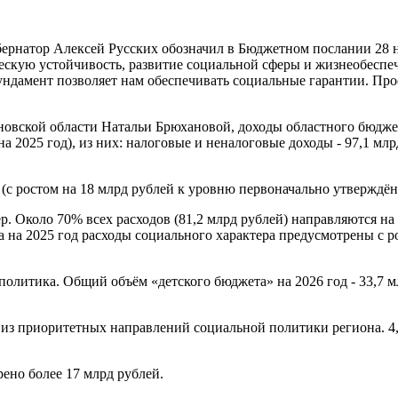
ернатор Алексей Русских обозначил в Бюджетном послании 28 н
ическую устойчивость, развитие социальной сферы и жизнеобе
фундамент позволяет нам обеспечивать социальные гарантии. Пр
вской области Натальи Брюхановой, доходы областного бюджета 
2025 год), из них: налоговые и неналоговые доходы - 97,1 млрд
 (с ростом на 18 млрд рублей к уровню первоначально утверждён
 Около 70% всех расходов (81,2 млрд рублей) направляются на 
на 2025 год расходы социального характера предусмотрены с ро
литика. Общий объём «детского бюджета» на 2026 год - 33,7 мл
из приоритетных направлений социальной политики региона. 4,
ено более 17 млрд рублей.