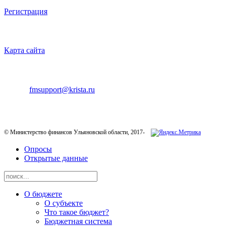
Регистрация
НАВИГАЦИЯ
Карта сайта
ТЕХНИЧЕСКАЯ ПОДДЕРЖКА
E-mail:
fmsupport@krista.ru
Телефон горячей линии:
8-800-200-20-73
© Министерство финансов Ульяновской области, 2017-
Опросы
Открытые данные
О бюджете
О субъекте
Что такое бюджет?
Бюджетная система