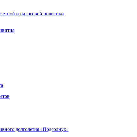
жетной и налоговой политики
азвития
та
етов
ивного долголетия «Подсолнух»