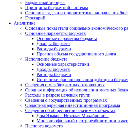
Бюджетный процесс
Принципы бюджетной системы
Основные задачи и приоритетные направления бюд
Глоссарий
Аналитика
Основные показатели социально-экономического р
Основные параметры бюджета
Основные параметры бюджета
Доходы бюджета
Расходы бюджета
Прогноз объема государственного долга
Исполнение бюджета
Основные характеристики
Доходы бюджета
Расходы бюджета
Источники финансирования дефицита бюдже
Сведения о межбюджетных отношениях
Сводная информация об исполнении местных бюдж
Расходы в разрезе целевых групп
Сведения о государственных программах
Областная адресная инвестиционная программа
Сведения об общественно значимых объектах
Дом Языкова Николая Михайловича
Многопрофильный центр реабилитации и акт
Паспорта ведомств