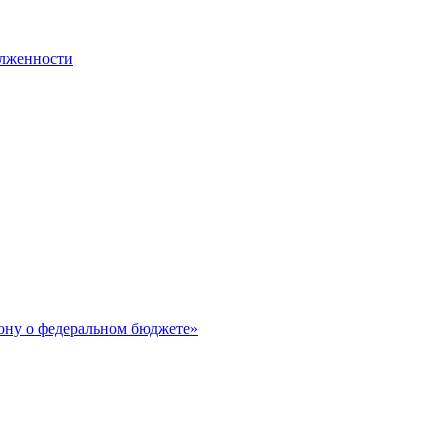
олженности
ону о федеральном бюджете»