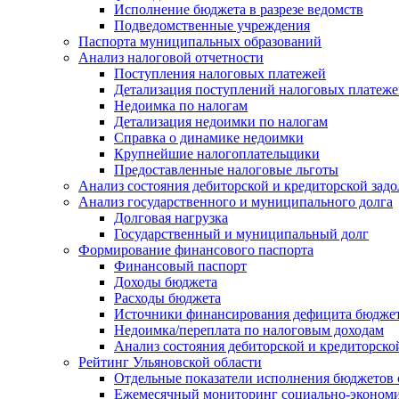
Исполнение бюджета в разрезе ведомств
Подведомственные учреждения
Паспорта муниципальных образований
Анализ налоговой отчетности
Поступления налоговых платежей
Детализация поступлений налоговых платеж
Недоимка по налогам
Детализация недоимки по налогам
Справка о динамике недоимки
Крупнейшие налогоплательщики
Предоставленные налоговые льготы
Анализ состояния дебиторской и кредиторской зад
Анализ государственного и муниципального долга
Долговая нагрузка
Государственный и муниципальный долг
Формирование финансового паспорта
Финансовый паспорт
Доходы бюджета
Расходы бюджета
Источники финансирования дефицита бюдже
Недоимка/переплата по налоговым доходам
Анализ состояния дебиторской и кредиторско
Рейтинг Ульяновской области
Отдельные показатели исполнения бюджетов 
Ежемесячный мониторинг социально-экономи