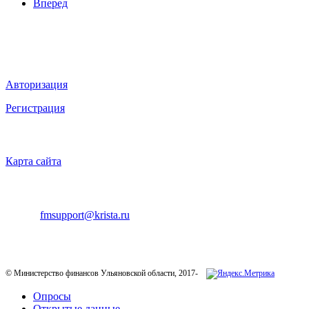
Вперед
Мы в социальных сетях
ВХОД НА САЙТ
Авторизация
Регистрация
НАВИГАЦИЯ
Карта сайта
ТЕХНИЧЕСКАЯ ПОДДЕРЖКА
E-mail:
fmsupport@krista.ru
Телефон горячей линии:
8-800-200-20-73
© Министерство финансов Ульяновской области, 2017-
Опросы
Открытые данные