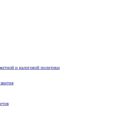
жетной и налоговой политики
азвития
етов