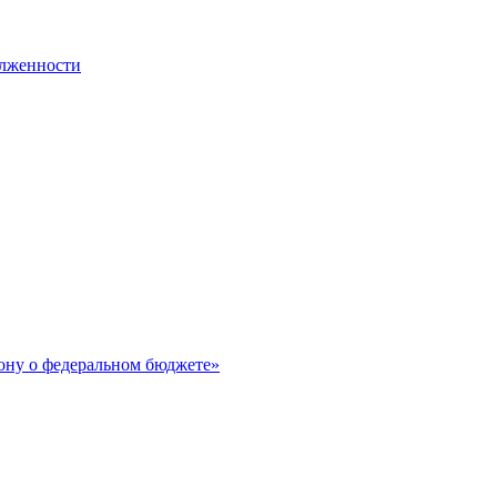
олженности
ону о федеральном бюджете»