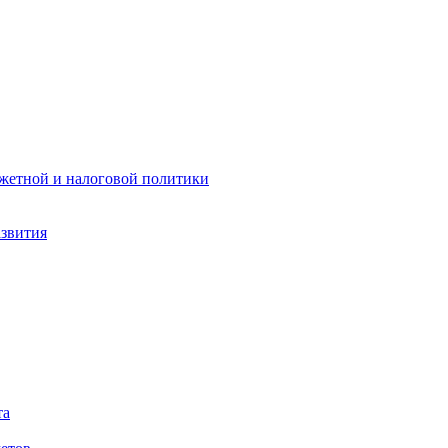
жетной и налоговой политики
азвития
та