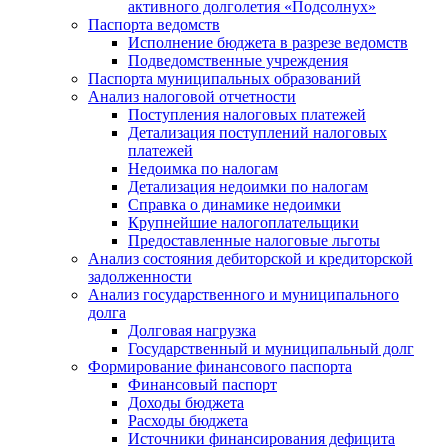
активного долголетия «Подсолнух»
Паспорта ведомств
Исполнение бюджета в разрезе ведомств
Подведомственные учреждения
Паспорта муниципальных образований
Анализ налоговой отчетности
Поступления налоговых платежей
Детализация поступлений налоговых
платежей
Недоимка по налогам
Детализация недоимки по налогам
Справка о динамике недоимки
Крупнейшие налогоплательщики
Предоставленные налоговые льготы
Анализ состояния дебиторской и кредиторской
задолженности
Анализ государственного и муниципального
долга
Долговая нагрузка
Государственный и муниципальный долг
Формирование финансового паспорта
Финансовый паспорт
Доходы бюджета
Расходы бюджета
Источники финансирования дефицита