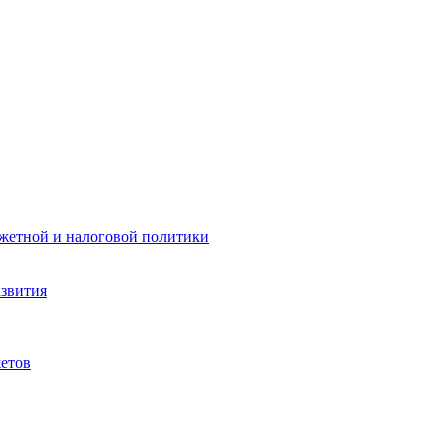
жетной и налоговой политики
азвития
етов