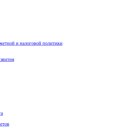
жетной и налоговой политики
азвития
та
етов