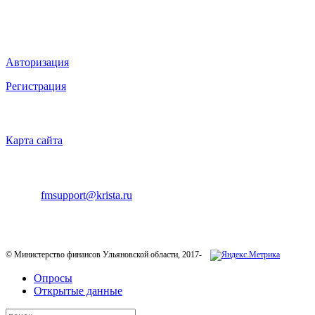
Мы в социальных сетях
ВХОД НА САЙТ
Авторизация
Регистрация
НАВИГАЦИЯ
Карта сайта
ТЕХНИЧЕСКАЯ ПОДДЕРЖКА
E-mail:
fmsupport@krista.ru
Телефон горячей линии:
8-800-200-20-73
© Министерство финансов Ульяновской области, 2017-
Опросы
Открытые данные