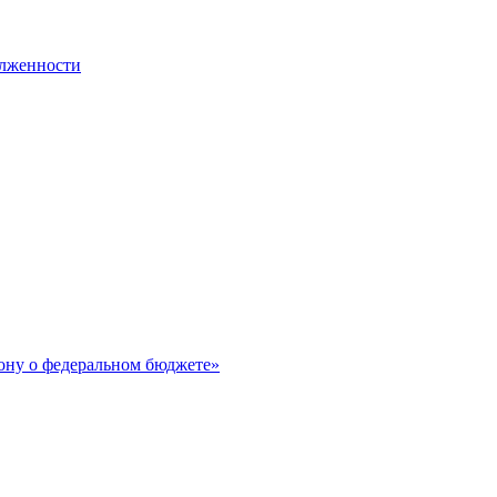
олженности
ону о федеральном бюджете»