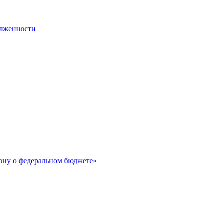
олженности
ону о федеральном бюджете»