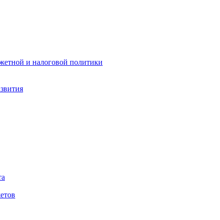
жетной и налоговой политики
азвития
та
етов