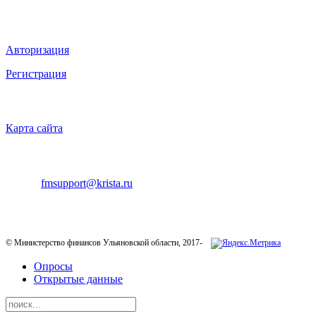
ВХОД НА САЙТ
Авторизация
Регистрация
НАВИГАЦИЯ
Карта сайта
ТЕХНИЧЕСКАЯ ПОДДЕРЖКА
E-mail:
fmsupport@krista.ru
Телефон горячей линии:
8-800-200-20-73
© Министерство финансов Ульяновской области, 2017-
Опросы
Открытые данные