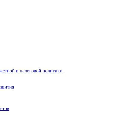
жетной и налоговой политики
азвития
етов