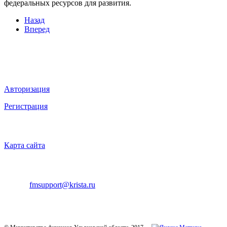
федеральных ресурсов для развития.
Назад
Вперед
Мы в социальных сетях
ВХОД НА САЙТ
Авторизация
Регистрация
НАВИГАЦИЯ
Карта сайта
ТЕХНИЧЕСКАЯ ПОДДЕРЖКА
E-mail:
fmsupport@krista.ru
Телефон горячей линии:
8-800-200-20-73