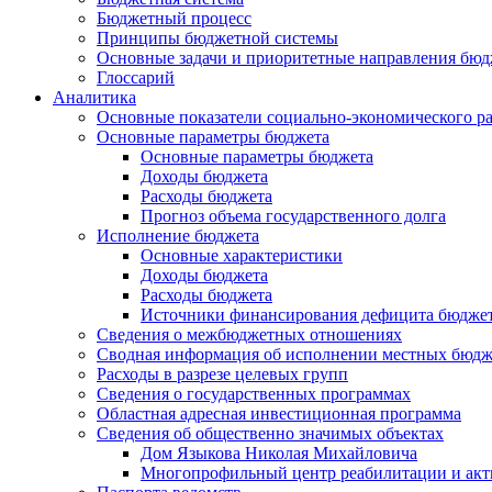
Бюджетный процесс
Принципы бюджетной системы
Основные задачи и приоритетные направления бюд
Глоссарий
Аналитика
Основные показатели социально-экономического р
Основные параметры бюджета
Основные параметры бюджета
Доходы бюджета
Расходы бюджета
Прогноз объема государственного долга
Исполнение бюджета
Основные характеристики
Доходы бюджета
Расходы бюджета
Источники финансирования дефицита бюдже
Сведения о межбюджетных отношениях
Сводная информация об исполнении местных бюдж
Расходы в разрезе целевых групп
Сведения о государственных программах
Областная адресная инвестиционная программа
Сведения об общественно значимых объектах
Дом Языкова Николая Михайловича
Многопрофильный центр реабилитации и акт