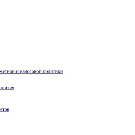
жетной и налоговой политики
азвития
етов