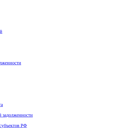
ей
олженности
та
й задолженности
субъектов РФ