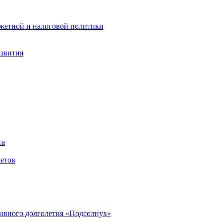
жетной и налоговой политики
азвития
та
етов
ивного долголетия «Подсолнух»