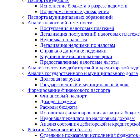
Паспорта ведомств
Исполнение бюджета в разрезе ведомств
Подведомственные учреждения
Паспорта муниципальных образований
Анализ налоговой отчетности
Поступления налоговых платежей
Детализация поступлений налоговых платеж
Недоимка по налогам
Детализация недоимки по налогам
Справка о динамике недоимки
Крупнейшие налогоплательщики
Предоставленные налоговые льготы
Анализ состояния дебиторской и кредиторской зад
Анализ государственного и муниципального долга
Долговая нагрузка
Государственный и муниципальный долг
Формирование финансового паспорта
Финансовый паспорт
Доходы бюджета
Расходы бюджета
Источники финансирования дефицита бюдже
Недоимка/переплата по налоговым доходам
Анализ состояния дебиторской и кредиторско
Рейтинг Ульяновской области
Отдельные показатели исполнения бюджетов 