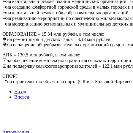
↪на капитальный ремонт зданий медицинских организаций - 6,
↪на создание комфортной городской среды в малых городах и и
↪на капитальный ремонт общеобразовательных организаций – 
↪на реализацию мероприятий по обеспечению жильем молодых 
↪на модернизацию региональных и муниципальных детских шко
ОБРАЗОВАНИЕ – 15,34 млн рублей, в том числе:
🔶на ремонт школ и детских садов – 3,13 млн рублей,
🔶на оснащение общеобразовательных организаций средствами 
АПК – 130,5 млн рублей, в том числе:
☑на обеспечение комплексного развития сельских территорий –
☑на поддержку сельхозтоваропроизводителей – 122,1 млн рубл
СПОРТ
📍на строительство объектов спорта (СК в с. Большой Чирклей 
Назад
Вперед
Мы в социальных сетях
ВХОД НА САЙТ
Авторизация