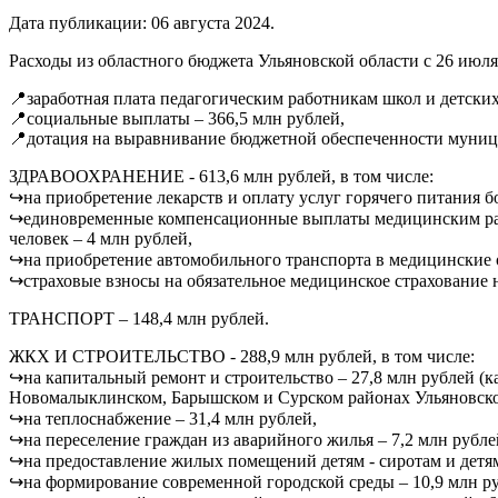
Дата публикации:
06 августа 2024
.
Расходы из областного бюджета Ульяновской области с 26 июля 
📍заработная плата педагогическим работникам школ и детских 
📍социальные выплаты – 366,5 млн рублей,
📍дотация на выравнивание бюджетной обеспеченности муници
ЗДРАВООХРАНЕНИЕ - 613,6 млн рублей, в том числе:
↪на приобретение лекарств и оплату услуг горячего питания 
↪единовременные компенсационные выплаты медицинским работ
человек – 4 млн рублей,
↪на приобретение автомобильного транспорта в медицинские о
↪страховые взносы на обязательное медицинское страхование 
ТРАНСПОРТ – 148,4 млн рублей.
ЖКХ И СТРОИТЕЛЬСТВО - 288,9 млн рублей, в том числе:
↪на капитальный ремонт и строительство – 27,8 млн рублей
Новомалыклинском, Барышском и Сурском районах Ульяновско
↪на теплоснабжение – 31,4 млн рублей,
↪на переселение граждан из аварийного жилья – 7,2 млн рубле
↪на предоставление жилых помещений детям - сиротам и детям
↪на формирование современной городской среды – 10,9 млн р