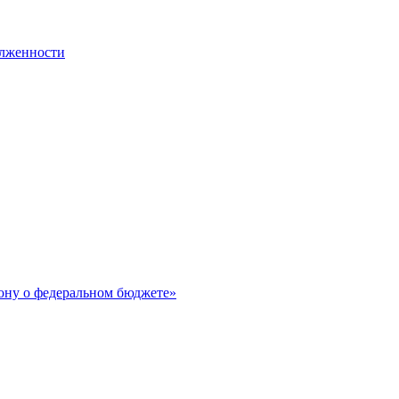
олженности
ону о федеральном бюджете»