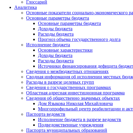
Глоссарий
Аналитика
Основные показатели социально-экономического р
Основные параметры бюджета
Основные параметры бюджета
Доходы бюджета
Расходы бюджета
Прогноз объема государственного долга
Исполнение бюджета
Основные характеристики
Доходы бюджета
Расходы бюджета
Источники финансирования дефицита бюдже
Сведения о межбюджетных отношениях
Сводная информация об исполнении местных бюдж
Расходы в разрезе целевых групп
Сведения о государственных программах
Областная адресная инвестиционная программа
Сведения об общественно значимых объектах
Дом Языкова Николая Михайловича
Многопрофильный центр реабилитации и акт
Паспорта ведомств
Исполнение бюджета в разрезе ведомств
Подведомственные учреждения
Паспорта муниципальных образований