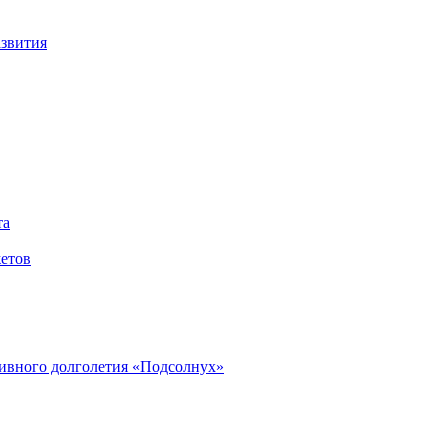
азвития
та
етов
ивного долголетия «Подсолнух»