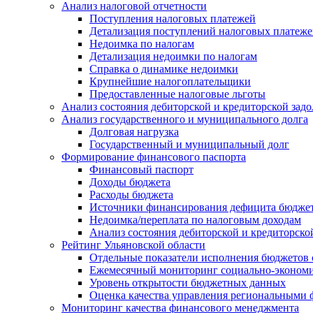
Анализ налоговой отчетности
Поступления налоговых платежей
Детализация поступлений налоговых платеж
Недоимка по налогам
Детализация недоимки по налогам
Справка о динамике недоимки
Крупнейшие налогоплательщики
Предоставленные налоговые льготы
Анализ состояния дебиторской и кредиторской зад
Анализ государственного и муниципального долга
Долговая нагрузка
Государственный и муниципальный долг
Формирование финансового паспорта
Финансовый паспорт
Доходы бюджета
Расходы бюджета
Источники финансирования дефицита бюдже
Недоимка/переплата по налоговым доходам
Анализ состояния дебиторской и кредиторско
Рейтинг Ульяновской области
Отдельные показатели исполнения бюджетов 
Ежемесячный мониторинг социально-экономи
Уровень открытости бюджетных данных
Оценка качества управления региональными
Мониторинг качества финансового менеджмента