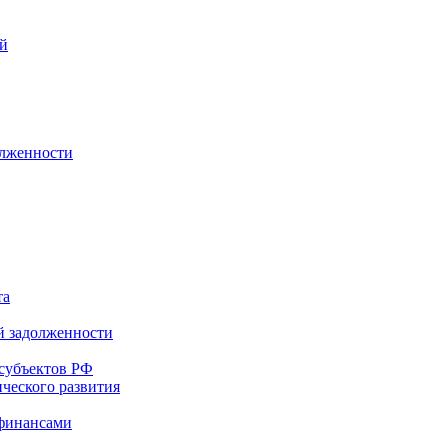
ей
олженности
та
й задолженности
субъектов РФ
ческого развития
 финансами