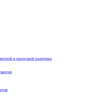
жетной и налоговой политики
азвития
етов