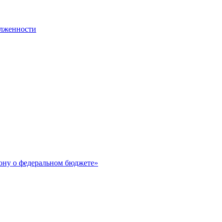
олженности
ону о федеральном бюджете»