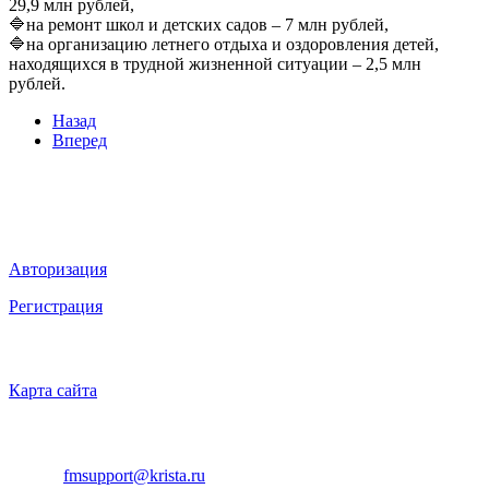
29,9 млн рублей,
🔷на ремонт школ и детских садов – 7 млн рублей,
🔷на организацию летнего отдыха и оздоровления детей,
находящихся в трудной жизненной ситуации – 2,5 млн
рублей.
Назад
Вперед
Мы в социальных сетях
ВХОД НА САЙТ
Авторизация
Регистрация
НАВИГАЦИЯ
Карта сайта
ТЕХНИЧЕСКАЯ ПОДДЕРЖКА
E-mail:
fmsupport@krista.ru