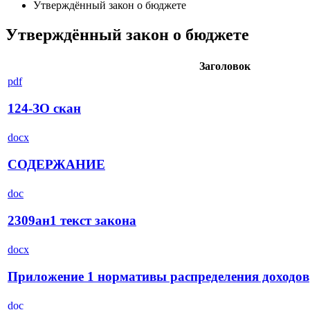
Утверждённый закон о бюджете
Утверждённый закон о бюджете
Заголовок
pdf
124-ЗО скан
docx
СОДЕРЖАНИЕ
doc
2309ан1 текст закона
docx
Приложение 1 нормативы распределения доходов
doc