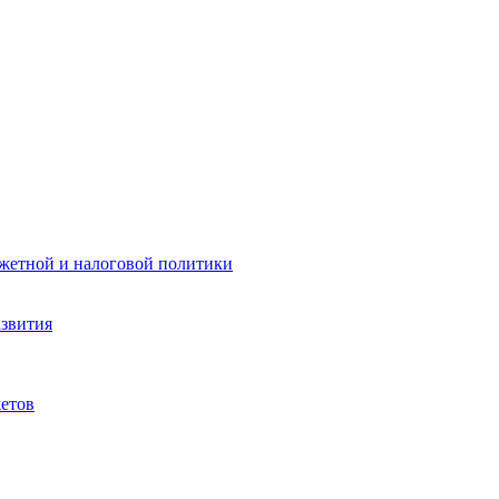
жетной и налоговой политики
азвития
етов