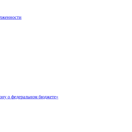
олженности
ону о федеральном бюджете»