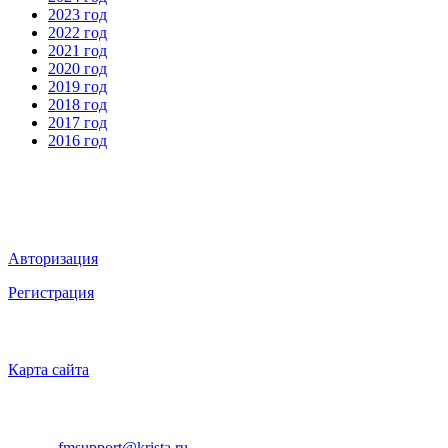
2023 год
2022 год
2021 год
2020 год
2019 год
2018 год
2017 год
2016 год
Мы в социальных сетях
ВХОД НА САЙТ
Авторизация
Регистрация
НАВИГАЦИЯ
Карта сайта
ТЕХНИЧЕСКАЯ ПОДДЕРЖКА
E-mail:
fmsupport@krista.ru