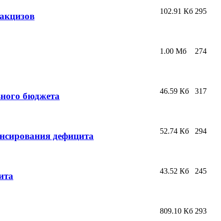
102.91 Кб
295
 акцизов
1.00 Мб
274
46.59 Кб
317
ьного бюджета
52.74 Кб
294
нсирования дефицита
43.52 Кб
245
ита
809.10 Кб
293