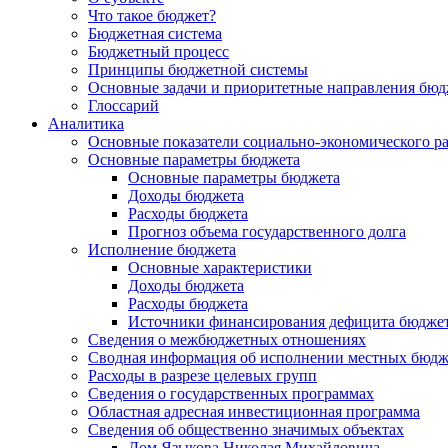
Что такое бюджет?
Бюджетная система
Бюджетный процесс
Принципы бюджетной системы
Основные задачи и приоритетные направления бюд
Глоссарий
Аналитика
Основные показатели социально-экономического р
Основные параметры бюджета
Основные параметры бюджета
Доходы бюджета
Расходы бюджета
Прогноз объема государственного долга
Исполнение бюджета
Основные характеристики
Доходы бюджета
Расходы бюджета
Источники финансирования дефицита бюдже
Сведения о межбюджетных отношениях
Сводная информация об исполнении местных бюдж
Расходы в разрезе целевых групп
Сведения о государственных программах
Областная адресная инвестиционная программа
Сведения об общественно значимых объектах
Дом Языкова Николая Михайловича