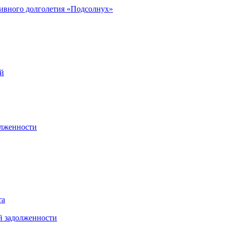
ивного долголетия «Подсолнух»
ей
олженности
та
й задолженности