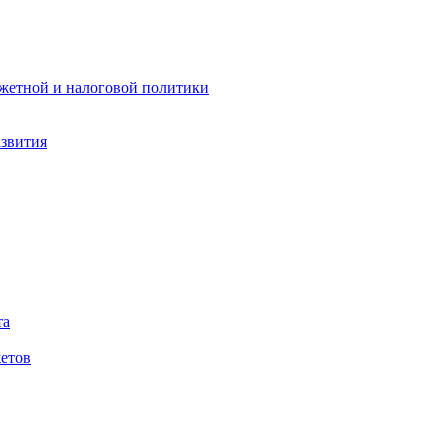
жетной и налоговой политики
азвития
та
етов