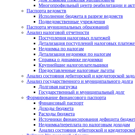
Многопрофильный центр реабилитации и акт
Паспорта ведомств
Исполнение бюджета в разрезе ведомств
Подведомственные учреждения
Паспорта муниципальных образований
Анализ налоговой отчетности
Поступления налоговых платежей
Детализация поступлений налоговых платеж
Недоимка по налогам
Детализация недоимки по налогам
Справка о динамике недоимки
Крупнейшие налогоплательщики
Предоставленные налоговые льготы
Анализ состояния дебиторской и кредиторской зад
Анализ государственного и муниципального долга
Долговая нагрузка
Государственный и муниципальный долг
Формирование финансового паспорта
Финансовый паспорт
Доходы бюджета
Расходы бюджета
Источники финансирования дефицита бюдже
Недоимка/переплата по налоговым доходам
Анализ состояния дебиторской и кредиторско