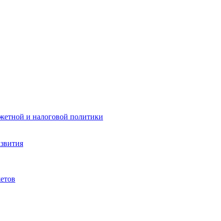
жетной и налоговой политики
азвития
етов