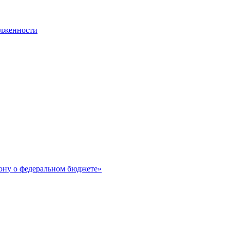
олженности
ону о федеральном бюджете»