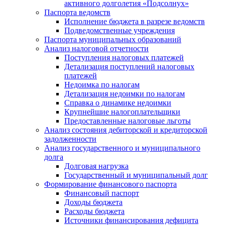
активного долголетия «Подсолнух»
Паспорта ведомств
Исполнение бюджета в разрезе ведомств
Подведомственные учреждения
Паспорта муниципальных образований
Анализ налоговой отчетности
Поступления налоговых платежей
Детализация поступлений налоговых
платежей
Недоимка по налогам
Детализация недоимки по налогам
Справка о динамике недоимки
Крупнейшие налогоплательщики
Предоставленные налоговые льготы
Анализ состояния дебиторской и кредиторской
задолженности
Анализ государственного и муниципального
долга
Долговая нагрузка
Государственный и муниципальный долг
Формирование финансового паспорта
Финансовый паспорт
Доходы бюджета
Расходы бюджета
Источники финансирования дефицита