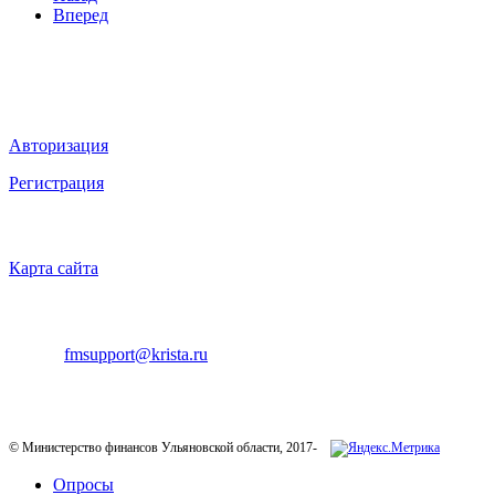
Вперед
Мы в социальных сетях
ВХОД НА САЙТ
Авторизация
Регистрация
НАВИГАЦИЯ
Карта сайта
ТЕХНИЧЕСКАЯ ПОДДЕРЖКА
E-mail:
fmsupport@krista.ru
Телефон горячей линии:
8-800-200-20-73
© Министерство финансов Ульяновской области, 2017-
Опросы