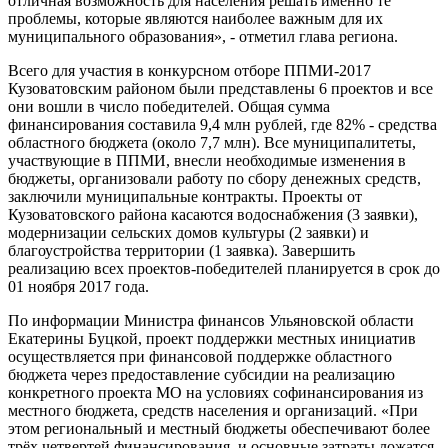
отличная возможность для населения решать именно те
проблемы, которые являются наиболее важным для их
муниципального образования», - отметил глава региона.
Всего для участия в конкурсном отборе ППМИ-2017
Кузоватовским районом были представлены 6 проектов и все
они вошли в число победителей. Общая сумма
финансирования составила 9,4 млн рублей, где 82% - средства
областного бюджета (около 7,7 млн). Все муниципалитеты,
участвующие в ППМИ, внесли необходимые изменения в
бюджеты, организовали работу по сбору денежных средств,
заключили муниципальные контракты. Проекты от
Кузоватовского района касаются водоснабжения (3 заявки),
модернизации сельских домов культуры (2 заявки) и
благоустройства территории (1 заявка). Завершить
реализацию всех проектов-победителей планируется в срок до
01 ноября 2017 года.
По информации Министра финансов Ульяновской области
Екатерины Буцкой, проект поддержки местных инициатив
осуществляется при финансовой поддержке областного
бюджета через предоставление субсидии на реализацию
конкретного проекта МО на условиях софинансирования из
местного бюджета, средств населения и организаций. «При
этом региональный и местный бюджеты обеспечивают более
трёх четвертей финансирования, и основные затраты ложатся