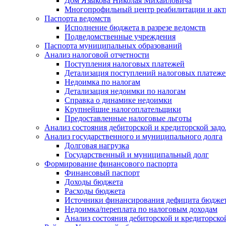
Дом Языкова Николая Михайловича
Многопрофильный центр реабилитации и акт
Паспорта ведомств
Исполнение бюджета в разрезе ведомств
Подведомственные учреждения
Паспорта муниципальных образований
Анализ налоговой отчетности
Поступления налоговых платежей
Детализация поступлений налоговых платеж
Недоимка по налогам
Детализация недоимки по налогам
Справка о динамике недоимки
Крупнейшие налогоплательщики
Предоставленные налоговые льготы
Анализ состояния дебиторской и кредиторской зад
Анализ государственного и муниципального долга
Долговая нагрузка
Государственный и муниципальный долг
Формирование финансового паспорта
Финансовый паспорт
Доходы бюджета
Расходы бюджета
Источники финансирования дефицита бюдже
Недоимка/переплата по налоговым доходам
Анализ состояния дебиторской и кредиторско