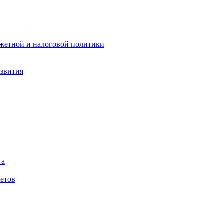
жетной и налоговой политики
азвития
та
етов