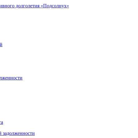
ивного долголетия «Подсолнух»
ей
олженности
та
й задолженности