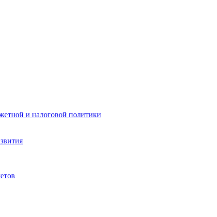
жетной и налоговой политики
азвития
етов