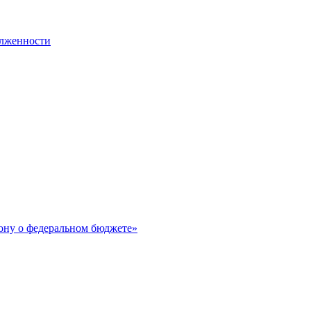
олженности
ону о федеральном бюджете»